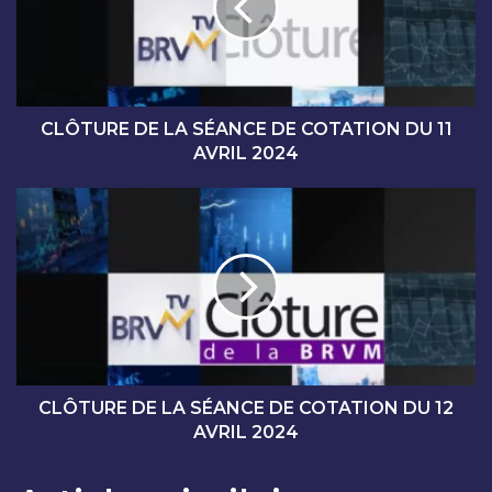
U
R
E
D
E
L
CLÔTURE DE LA SÉANCE DE COTATION DU 11
A
AVRIL 2024
S
É
C
A
L
N
Ô
C
T
E
U
D
R
E
E
C
D
O
E
T
L
CLÔTURE DE LA SÉANCE DE COTATION DU 12
A
A
AVRIL 2024
T
S
I
É