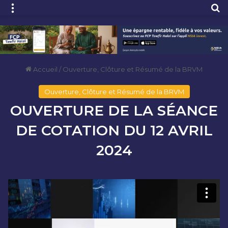
Menu
R
Accueil
/
Ouverture, Clôture et Résumé de la BRVM
Ouverture, Clôture et Résumé de la BRVM
OUVERTURE DE LA SÉANCE
DE COTATION DU 12 AVRIL
2024