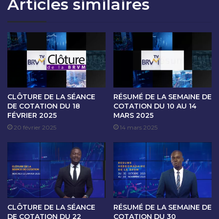
Articles similaires
O
A
N
N
D
C
U
E
1
D
1
E
A
C
V
O
R
T
I
A
CLÔTURE DE LA SÉANCE
RÉSUMÉ DE LA SEMAINE DE
L
T
DE COTATION DU 18
COTATION DU 10 AU 14
2
FÉVRIER 2025
MARS 2025
I
0
O
20 février 2025
14 mars 2025
2
N
4
D
U
1
2
A
V
CLÔTURE DE LA SÉANCE
RÉSUMÉ DE LA SEMAINE DE
R
DE COTATION DU 22
COTATION DU 30
I