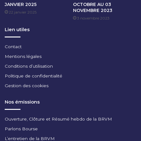
JANVIER 2025
OCTOBRE AU 03
L
NOVEMBRE 2023
22 janvier 2025
2
3 novembre 2023
0
2
Lien utiles
4
Contact
Mentions légales
Conditions d’utilisation
Politique de confidentialité
Gestion des cookies
Nos émissions
Ouverture, Clôture et Résumé hebdo de la BRVM
Parlons Bourse
L’entretien de la BRVM