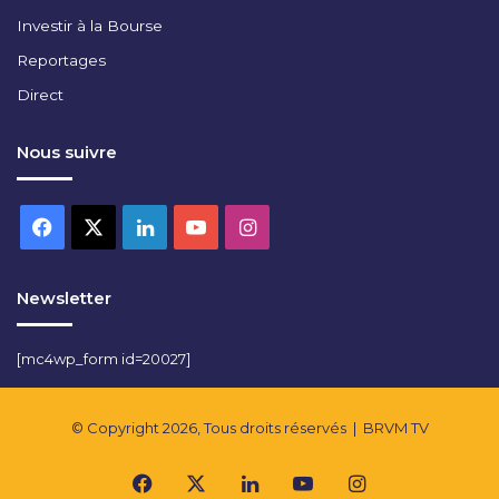
Investir à la Bourse
Reportages
Direct
Nous suivre
Facebook
X
Linkedin
YouTube
Instagram
Newsletter
[mc4wp_form id=20027]
© Copyright 2026, Tous droits réservés |
BRVM TV
Facebook
X
Linkedin
YouTube
Instagram