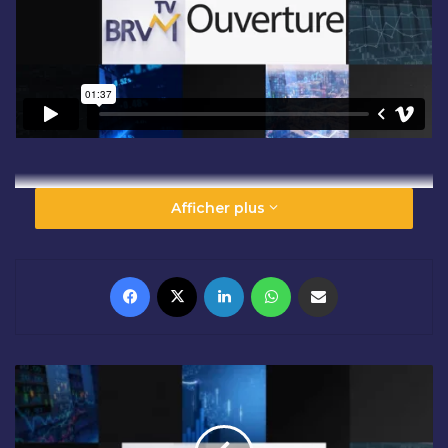
Afficher plus
Facebook
X
Linkedin
WhatsApp
Partager par email
C
L
Ô
T