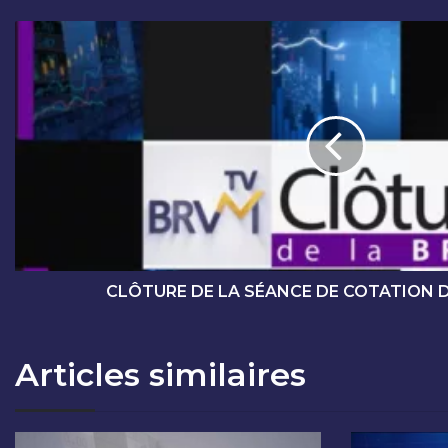
C
L
Ô
T
U
R
E
D
E
L
A
S
É
CLÔTURE DE LA SÉANCE DE COTATION D
A
N
C
Articles similaires
E
D
E
C