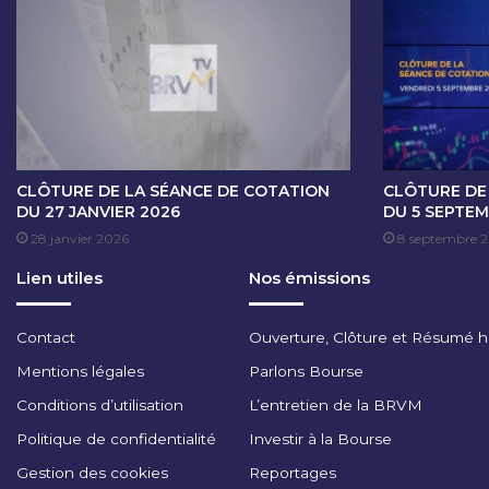
O
T
A
T
I
O
N
D
U
CLÔTURE DE LA SÉANCE DE COTATION
CLÔTURE DE
1
DU 27 JANVIER 2026
DU 5 SEPTEM
0
28 janvier 2026
8 septembre 
M
Lien utiles
Nos émissions
A
I
2
Contact
Ouverture, Clôture et Résumé 
0
2
Mentions légales
Parlons Bourse
3
Conditions d’utilisation
L’entretien de la BRVM
Politique de confidentialité
Investir à la Bourse
Gestion des cookies
Reportages