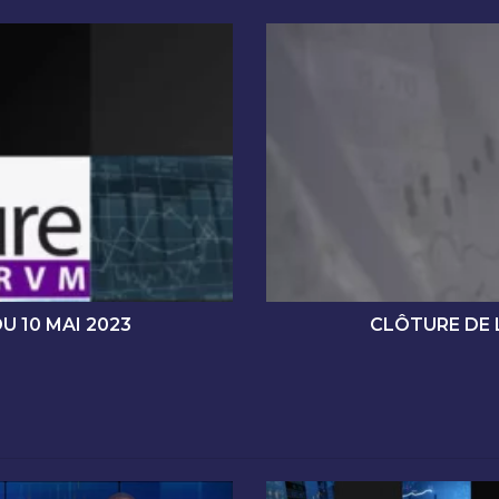
C
L
Ô
T
U
R
E
D
E
L
A
S
É
U 10 MAI 2023
CLÔTURE DE 
A
N
C
E
D
E
C