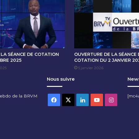
O
T
A
T
I
O
N
D
U
 LA SÉANCE DE COTATION
OUVERTURE DE LA SÉANCE 
1
BRE 2025
COTATION DU 2 JANVIER 20
1
2025
5 janvier 2026
M
Nous suivre
News
A
I
2
hebdo de la BRVM
[mc4
0
Facebook
X
Linkedin
YouTube
Instagra
2
3