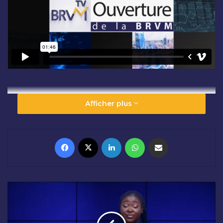
Afficher plus
Facebook
X
Linkedin
WhatsApp
Partager par email
C
L
Ô
T