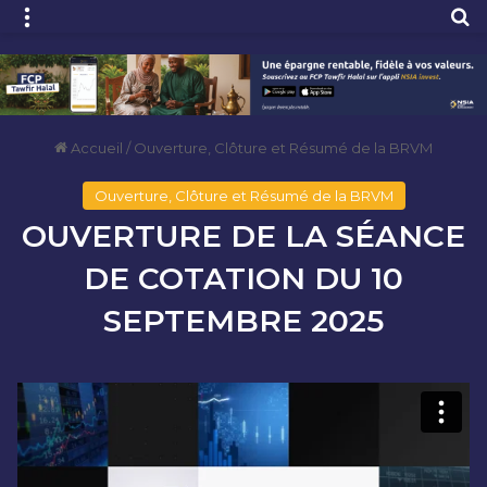
Menu
R
Accueil
/
Ouverture, Clôture et Résumé de la BRVM
Ouverture, Clôture et Résumé de la BRVM
OUVERTURE DE LA SÉANCE
DE COTATION DU 10
SEPTEMBRE 2025