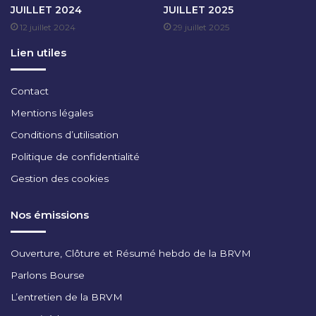
JUILLET 2024
JUILLET 2025
E
12 juillet 2024
29 juillet 2025
M
B
Lien utiles
R
E
2
Contact
0
Mentions légales
2
5
Conditions d’utilisation
Politique de confidentialité
Gestion des cookies
Nos émissions
Ouverture, Clôture et Résumé hebdo de la BRVM
Parlons Bourse
L’entretien de la BRVM