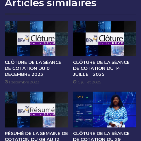
Articles similaires
O
A
N
N
D
C
U
E
9
D
S
E
E
C
P
O
T
T
E
A
CLÔTURE DE LA SÉANCE
CLÔTURE DE LA SÉANCE
M
T
DE COTATION DU 01
DE COTATION DU 14
B
DECEMBRE 2023
JUILLET 2025
I
R
O
1 décembre 2023
15 juillet 2025
E
N
2
D
0
U
2
1
5
0
S
E
RÉSUMÉ DE LA SEMAINE DE
CLÔTURE DE LA SÉANCE
P
COTATION DU 08 AU 12
DE COTATION DU 29
T