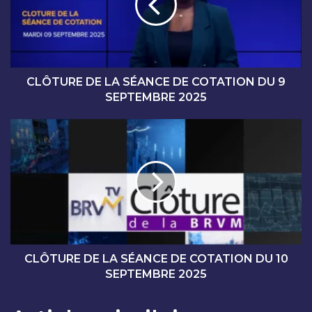
U
R
E
D
E
L
CLÔTURE DE LA SÉANCE DE COTATION DU 9
A
SEPTEMBRE 2025
S
É
C
A
L
N
Ô
C
T
E
U
D
R
E
E
C
D
O
E
T
L
CLÔTURE DE LA SÉANCE DE COTATION DU 10
A
A
SEPTEMBRE 2025
T
S
I
É