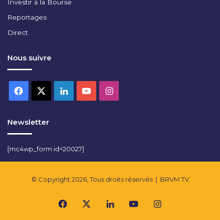
Investir à la Bourse
Reportages
Direct
Nous suivre
Facebook
X
Linkedin
YouTube
Instagram
Newsletter
[mc4wp_form id=20027]
© Copyright 2026, Tous droits réservés |
BRVM TV
Facebook
X
Linkedin
YouTube
Instagram