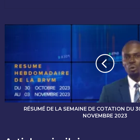
R
É
S
U
M
É
D
E
L
A
S
E
M
RÉSUMÉ DE LA SEMAINE DE COTATION DU 3
A
NOVEMBRE 2023
I
N
E
D