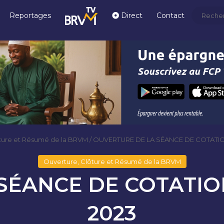
Reportages
Direct
Contact
ture et Résumé de la BRVM
/
OUVERTURE DE LA SÉANCE DE COTATI
Ouverture, Clôture et Résumé de la BRVM
SÉANCE DE COTATI
2023