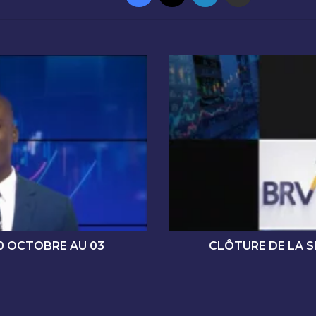
C
L
Ô
T
U
R
E
D
E
L
A
S
É
0 OCTOBRE AU 03
CLÔTURE DE LA 
A
N
C
E
D