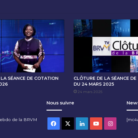
E
C
O
T
A
T
I
O
N
D
U
0
 LA SÉANCE DE COTATION
CLÔTURE DE LA SÉANCE DE
6
2026
DU 24 MARS 2025
N
24 mars 2025
O
Nous suivre
News
V
E
M
hebdo de la BRVM
[mc4
B
Facebook
X
Linkedin
YouTube
Instagra
R
E