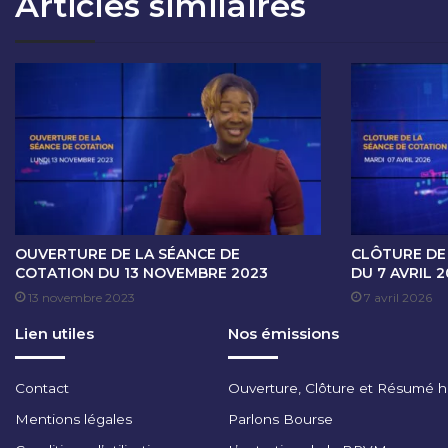
Articles similaires
E
C
O
T
A
T
I
O
N
D
U
3
OUVERTURE DE LA SÉANCE DE
CLÔTURE DE
0
COTATION DU 13 NOVEMBRE 2023
DU 7 AVRIL 
O
13 novembre 2023
7 avril 2026
C
Lien utiles
Nos émissions
T
O
B
Contact
Ouverture, Clôture et Résumé 
R
E
Mentions légales
Parlons Bourse
A