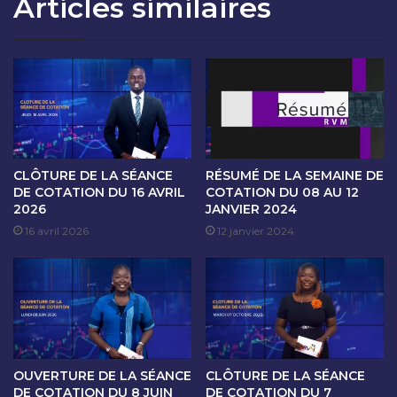
Articles similaires
O
S
N
É
D
A
U
N
2
C
9
E
J
D
A
E
N
C
V
O
CLÔTURE DE LA SÉANCE
RÉSUMÉ DE LA SEMAINE DE
I
T
DE COTATION DU 16 AVRIL
COTATION DU 08 AU 12
E
2026
JANVIER 2024
A
R
T
16 avril 2026
12 janvier 2024
A
I
U
O
0
N
2
D
F
U
E
0
V
6
OUVERTURE DE LA SÉANCE
CLÔTURE DE LA SÉANCE
R
F
DE COTATION DU 8 JUIN
DE COTATION DU 7
I
E