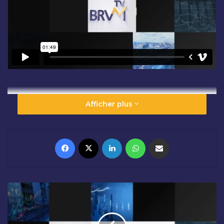
Afficher plus
Facebook
X
Linkedin
WhatsApp
Partager par email
R
É
S
U