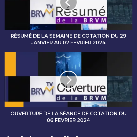
M
É
D
E
L
A
RÉSUMÉ DE LA SEMAINE DE COTATION DU 29
S
JANVIER AU 02 FEVRIER 2024
E
M
O
A
U
I
V
N
E
E
R
D
T
E
U
C
R
O
E
T
D
OUVERTURE DE LA SÉANCE DE COTATION DU
A
E
06 FEVRIER 2024
T
L
I
A