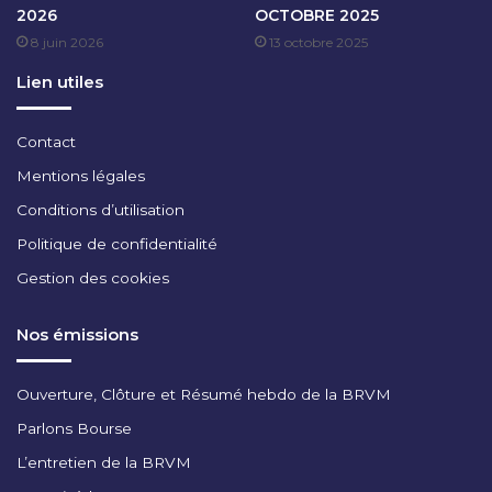
2026
OCTOBRE 2025
E
V
8 juin 2026
13 octobre 2025
R
R
2
I
Lien utiles
0
E
2
R
4
2
Contact
0
Mentions légales
2
4
Conditions d’utilisation
Politique de confidentialité
Gestion des cookies
Nos émissions
Ouverture, Clôture et Résumé hebdo de la BRVM
Parlons Bourse
L’entretien de la BRVM