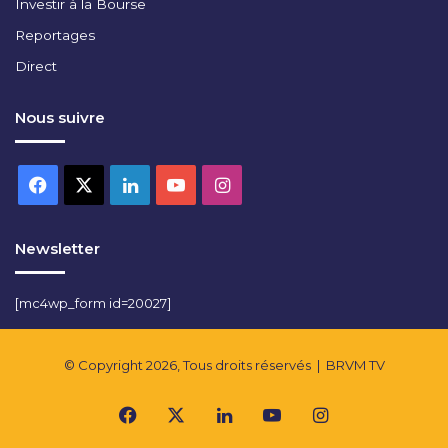
Investir à la Bourse
Reportages
Direct
Nous suivre
Facebook
X
Linkedin
YouTube
Instagram
Newsletter
[mc4wp_form id=20027]
© Copyright 2026, Tous droits réservés |
BRVM TV
Facebook
X
Linkedin
YouTube
Instagram