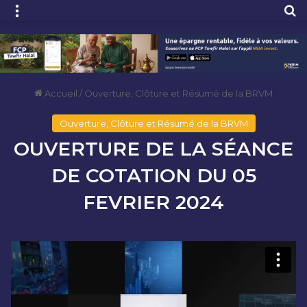
Menu
R
Accueil
/
Ouverture, Clôture et Résumé de la BRVM
Ouverture, Clôture et Résumé de la BRVM
OUVERTURE DE LA SÉANCE
DE COTATION DU 05
FEVRIER 2024