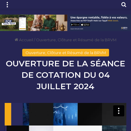
Menu
R
Accueil
/
Ouverture, Clôture et Résumé de la BRVM
Ouverture, Clôture et Résumé de la BRVM
OUVERTURE DE LA SÉANCE
DE COTATION DU 04
JUILLET 2024