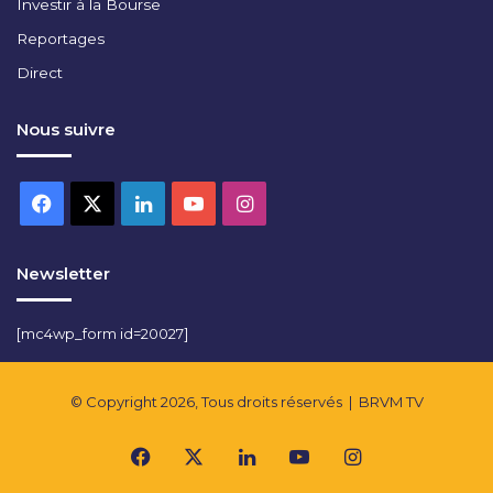
Investir à la Bourse
Reportages
Direct
Nous suivre
Facebook
X
Linkedin
YouTube
Instagram
Newsletter
[mc4wp_form id=20027]
© Copyright 2026, Tous droits réservés |
BRVM TV
Facebook
X
Linkedin
YouTube
Instagram