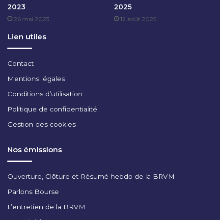
2023
2025
L
26 mai 2023
12 août 2025
E
T
Lien utiles
2
0
2
Contact
4
Mentions légales
Conditions d’utilisation
Politique de confidentialité
Gestion des cookies
Nos émissions
Ouverture, Clôture et Résumé hebdo de la BRVM
Parlons Bourse
L’entretien de la BRVM