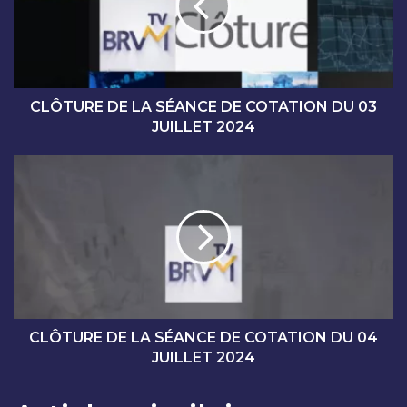
U
R
E
D
E
L
CLÔTURE DE LA SÉANCE DE COTATION DU 03
A
JUILLET 2024
S
É
C
A
L
N
Ô
C
T
E
U
D
R
E
E
C
D
O
E
T
L
CLÔTURE DE LA SÉANCE DE COTATION DU 04
A
A
JUILLET 2024
T
S
I
É