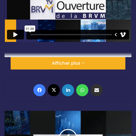
Afficher plus
Facebook
X
Linkedin
WhatsApp
Partager par email
C
L
Ô
T