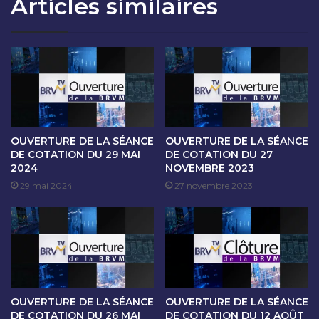
Articles similaires
O
A
N
N
D
C
U
E
0
D
3
E
J
C
U
O
I
T
L
A
OUVERTURE DE LA SÉANCE
OUVERTURE DE LA SÉANCE
L
T
DE COTATION DU 29 MAI
DE COTATION DU 27
E
2024
NOVEMBRE 2023
I
T
O
29 mai 2024
27 novembre 2023
2
N
0
D
2
U
4
0
4
J
U
OUVERTURE DE LA SÉANCE
OUVERTURE DE LA SÉANCE
I
DE COTATION DU 26 MAI
DE COTATION DU 12 AOÛT
L