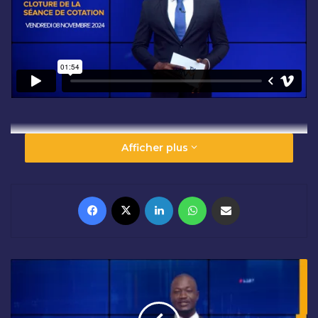
Afficher plus
Facebook
X
Linkedin
WhatsApp
Partager par email
O
U
V
E