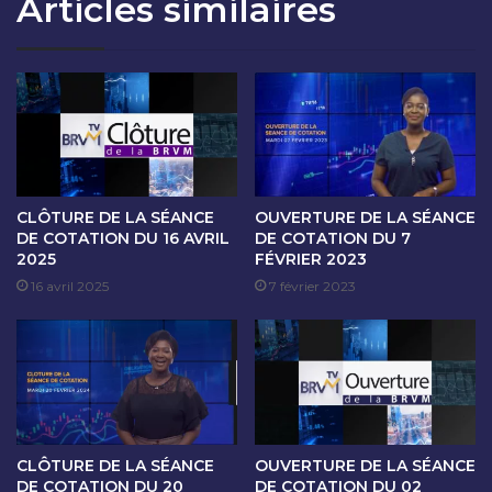
Articles similaires
T
A
I
I
O
N
N
E
D
D
U
E
8
C
N
O
O
T
V
A
CLÔTURE DE LA SÉANCE
OUVERTURE DE LA SÉANCE
E
T
DE COTATION DU 16 AVRIL
DE COTATION DU 7
M
2025
FÉVRIER 2023
I
B
O
16 avril 2025
7 février 2023
R
N
E
D
2
U
0
4
2
A
4
U
8
CLÔTURE DE LA SÉANCE
OUVERTURE DE LA SÉANCE
N
DE COTATION DU 20
DE COTATION DU 02
O