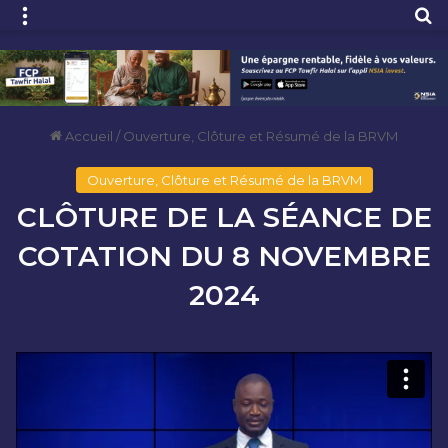
Menu
R
Accueil
/
Ouverture, Clôture et Résumé de la BRVM
Ouverture, Clôture et Résumé de la BRVM
CLÔTURE DE LA SÉANCE DE
COTATION DU 8 NOVEMBRE
2024