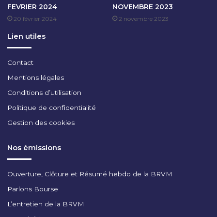
FEVRIER 2024
NOVEMBRE 2023
V
20 février 2024
2 novembre 2023
E
M
Lien utiles
B
R
E
Contact
2
Mentions légales
0
2
Conditions d’utilisation
4
Politique de confidentialité
Gestion des cookies
Nos émissions
Ouverture, Clôture et Résumé hebdo de la BRVM
Parlons Bourse
L’entretien de la BRVM