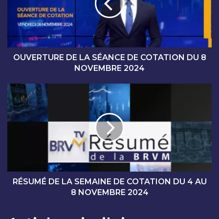
R
T
U
R
E
D
OUVERTURE DE LA SÉANCE DE COTATION DU 8
E
NOVEMBRE 2024
L
A
R
S
É
É
S
A
U
N
M
C
É
E
D
D
E
E
L
C
A
RÉSUMÉ DE LA SEMAINE DE COTATION DU 4 AU
O
S
8 NOVEMBRE 2024
T
E
A
M