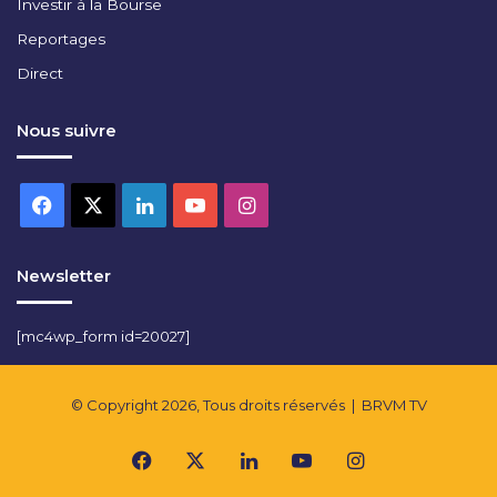
Investir à la Bourse
Reportages
Direct
Nous suivre
Facebook
X
Linkedin
YouTube
Instagram
Newsletter
[mc4wp_form id=20027]
© Copyright 2026, Tous droits réservés |
BRVM TV
Facebook
X
Linkedin
YouTube
Instagram