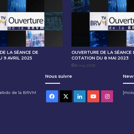
E
C
O
T
A
T
I
O
N
DE LA SÉANCE DE
OUVERTURE DE LA SÉANCE 
D
 9 AVRIL 2025
COTATION DU 8 MAI 2023
U
8 mai 2023
8
Nous suivre
News
J
U
I
hebdo de la BRVM
[mc4
L
Facebook
X
Linkedin
YouTube
Instagra
L
E
T
2
0
2