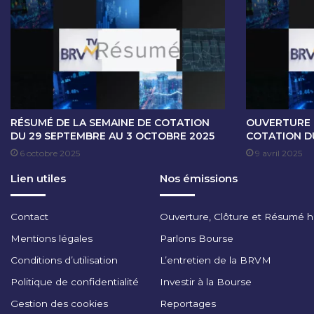
E
C
O
T
A
T
I
O
N
RÉSUMÉ DE LA SEMAINE DE COTATION
OUVERTURE 
D
DU 29 SEPTEMBRE AU 3 OCTOBRE 2025
COTATION DU
U
6 octobre 2025
9 avril 2025
7
Lien utiles
Nos émissions
J
U
I
Contact
Ouverture, Clôture et Résumé 
L
L
Mentions légales
Parlons Bourse
E
Conditions d’utilisation
L’entretien de la BRVM
T
2
Politique de confidentialité
Investir à la Bourse
0
Gestion des cookies
Reportages
2