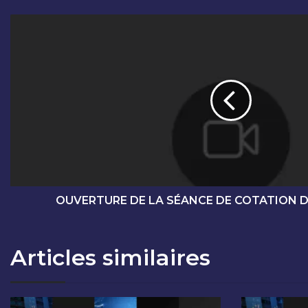
O
U
V
E
R
T
U
R
E
D
E
L
A
OUVERTURE DE LA SÉANCE DE COTATION DU
S
É
A
Articles similaires
N
C
E
D