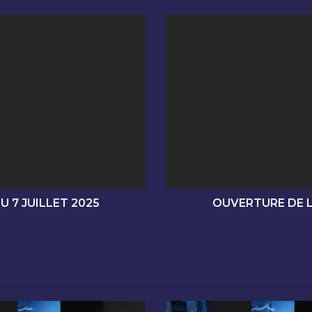
O
U
V
E
R
T
U
R
E
D
E
L
A
 7 JUILLET 2025
OUVERTURE DE L
S
É
A
N
C
E
D