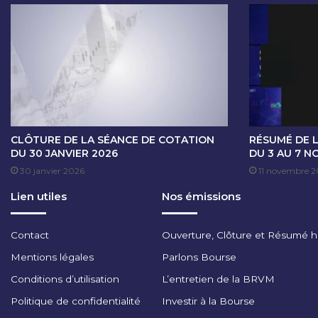
E
C
O
T
A
T
I
O
N
D
CLÔTURE DE LA SÉANCE DE COTATION
RÉSUMÉ DE 
U
DU 30 JANVIER 2026
DU 3 AU 7 N
6
30 janvier 2026
11 novembre 2
O
Lien utiles
Nos émissions
C
T
O
Contact
Ouverture, Clôture et Résumé 
B
R
Mentions légales
Parlons Bourse
E
Conditions d’utilisation
L’entretien de la BRVM
2
0
Politique de confidentialité
Investir à la Bourse
2