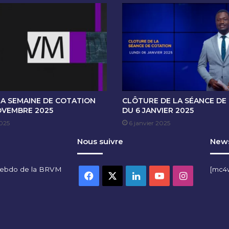
V
E
C
M
.
F
R
A
N
C
LA SEMAINE DE COTATION
CLÔTURE DE LA SÉANCE DE
K
OVEMBRE 2025
DU 6 JANVIER 2025
D
025
6 janvier 2025
I
Nous suivre
News
A
G
O
hebdo de la BRVM
[mc4
U
Facebook
X
Linkedin
YouTube
Instagra
,
D
I
R
E