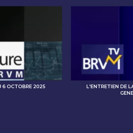
L
'
E
N
T
R
E
T
I
E
N
D
E
 6 OCTOBRE 2025
L'ENTRETIEN DE L
L
GENE
A
B
R
V
M
A