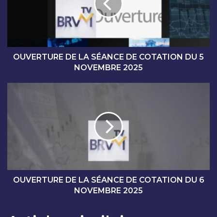
R
T
U
R
E
D
OUVERTURE DE LA SÉANCE DE COTATION DU 5
E
NOVEMBRE 2025
L
A
O
S
U
É
V
A
E
N
R
C
T
E
U
D
R
E
E
C
D
OUVERTURE DE LA SÉANCE DE COTATION DU 6
O
E
NOVEMBRE 2025
T
L
A
A