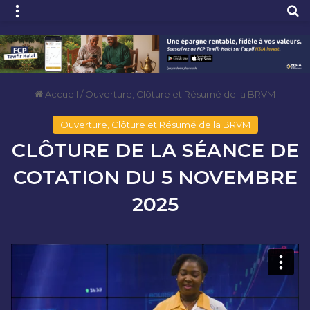
Menu
R
Accueil
/
Ouverture, Clôture et Résumé de la BRVM
Ouverture, Clôture et Résumé de la BRVM
CLÔTURE DE LA SÉANCE DE
COTATION DU 5 NOVEMBRE
2025