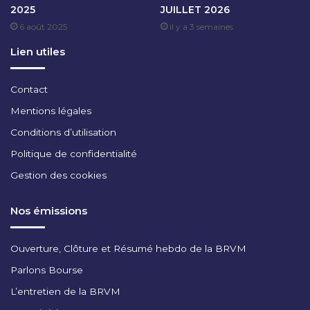
2025
JUILLET 2026
E
6 août 2025
il y a 3 semaines
M
B
Lien utiles
R
E
2
Contact
0
Mentions légales
2
5
Conditions d’utilisation
Politique de confidentialité
Gestion des cookies
Nos émissions
Ouverture, Clôture et Résumé hebdo de la BRVM
Parlons Bourse
L’entretien de la BRVM