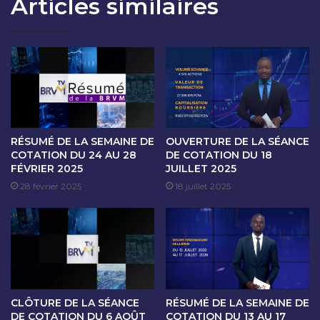
Articles similaires
T
S
I
É
O
A
N
N
D
C
U
E
5
D
N
E
O
C
V
O
RÉSUMÉ DE LA SEMAINE DE
OUVERTURE DE LA SÉANCE
E
T
COTATION DU 24 AU 28
DE COTATION DU 18
M
FÉVRIER 2025
JUILLET 2025
A
B
T
28 février 2025
18 juillet 2025
R
I
E
O
2
N
0
D
2
U
5
6
N
CLÔTURE DE LA SÉANCE
RÉSUMÉ DE LA SEMAINE DE
O
DE COTATION DU 6 AOÛT
COTATION DU 13 AU 17
V