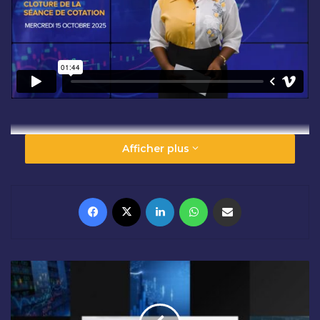
Afficher plus
Facebook
X
Linkedin
WhatsApp
Partager par email
O
U
V
E