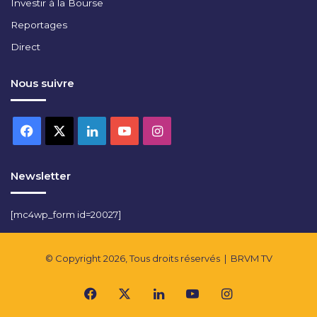
Investir à la Bourse
Reportages
Direct
Nous suivre
Facebook
X
Linkedin
YouTube
Instagram
Newsletter
[mc4wp_form id=20027]
© Copyright 2026, Tous droits réservés |
BRVM TV
Facebook
X
Linkedin
YouTube
Instagram