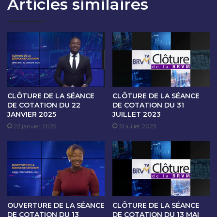
Articles similaires
T
A
I
I
O
N
N
E
D
D
U
E
3
C
1
O
J
T
A
A
CLÔTURE DE LA SÉANCE
CLÔTURE DE LA SÉANCE
N
T
DE COTATION DU 22
DE COTATION DU 31
V
JANVIER 2025
JUILLET 2023
I
I
O
22 janvier 2025
31 juillet 2023
E
N
R
D
2
U
0
2
2
7
5
A
U
OUVERTURE DE LA SÉANCE
CLÔTURE DE LA SÉANCE
3
DE COTATION DU 13
DE COTATION DU 13 MAI
1