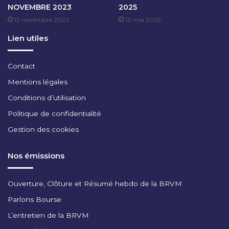
NOVEMBRE 2023
2025
J
13 novembre 2023
13 mai 2025
A
N
Lien utiles
V
I
E
Contact
R
Mentions légales
2
0
Conditions d’utilisation
2
Politique de confidentialité
5
Gestion des cookies
Nos émissions
Ouverture, Clôture et Résumé hebdo de la BRVM
Parlons Bourse
L’entretien de la BRVM