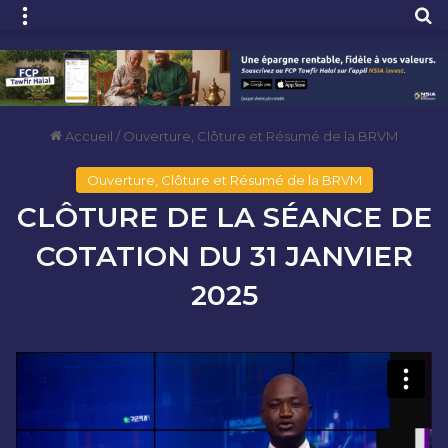
Menu
R
Accueil
/
Ouverture, Clôture et Résumé de la BRVM
Ouverture, Clôture et Résumé de la BRVM
CLÔTURE DE LA SÉANCE DE
COTATION DU 31 JANVIER
2025