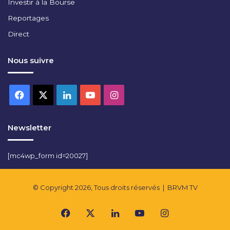
Investir à la Bourse
Reportages
Direct
Nous suivre
Facebook
X
Linkedin
YouTube
Instagram
Newsletter
[mc4wp_form id=20027]
© Copyright 2026, Tous droits réservés |
BRVM TV
Facebook
X
Linkedin
YouTube
Instagram