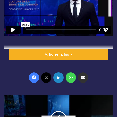
Afficher plus
Facebook
X
Linkedin
WhatsApp
Partager par email
O
U
V
E