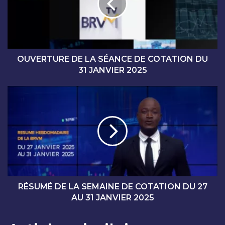
R
T
U
R
E
D
OUVERTURE DE LA SÉANCE DE COTATION DU
E
31 JANVIER 2025
L
A
R
S
É
É
S
A
U
N
M
C
É
E
D
D
E
E
L
C
A
RÉSUMÉ DE LA SEMAINE DE COTATION DU 27
O
S
AU 31 JANVIER 2025
T
E
A
M