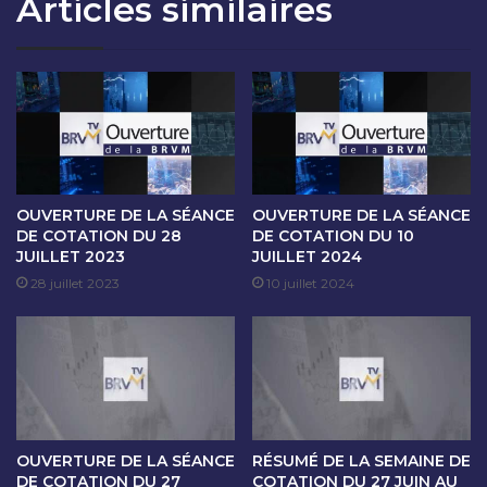
Articles similaires
T
S
I
É
O
A
N
N
D
C
U
E
3
D
0
E
S
C
E
O
OUVERTURE DE LA SÉANCE
OUVERTURE DE LA SÉANCE
P
T
DE COTATION DU 28
DE COTATION DU 10
T
JUILLET 2023
JUILLET 2024
A
E
T
28 juillet 2023
10 juillet 2024
M
I
B
O
R
N
E
D
2
U
0
0
2
1
OUVERTURE DE LA SÉANCE
RÉSUMÉ DE LA SEMAINE DE
4
O
DE COTATION DU 27
COTATION DU 27 JUIN AU
C