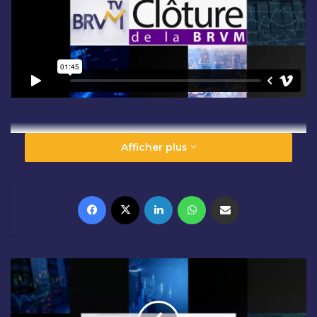
Afficher plus
Facebook
X
Linkedin
WhatsApp
Partager par email
O
U
V
E