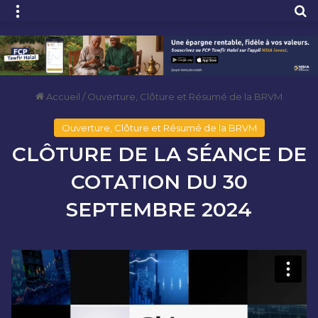
Menu
R
Accueil
/
Ouverture, Clôture et Résumé de la BRVM
Ouverture, Clôture et Résumé de la BRVM
CLÔTURE DE LA SÉANCE DE
COTATION DU 30
SEPTEMBRE 2024