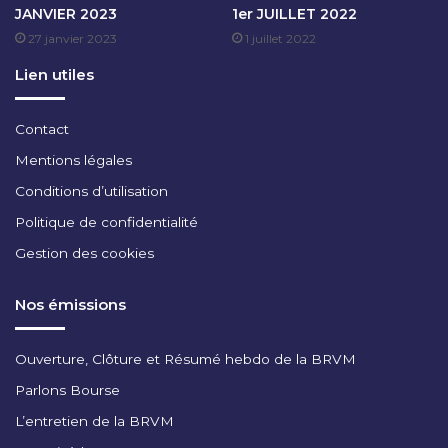
JANVIER 2023
1er JUILLET 2022
T
27 janvier 2023
1 juillet 2022
O
B
Lien utiles
R
E
2
Contact
0
Mentions légales
2
4
Conditions d’utilisation
Politique de confidentialité
Gestion des cookies
Nos émissions
Ouverture, Clôture et Résumé hebdo de la BRVM
Parlons Bourse
L’entretien de la BRVM