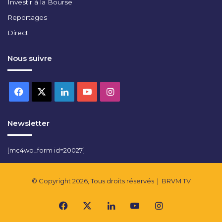
Investir à la Bourse
Reportages
Direct
Nous suivre
Facebook
X
Linkedin
YouTube
Instagram
Newsletter
[mc4wp_form id=20027]
© Copyright 2026, Tous droits réservés |
BRVM TV
Facebook
X
Linkedin
YouTube
Instagram