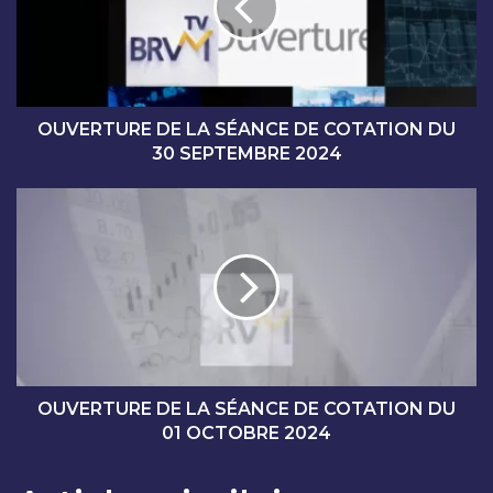
R
T
U
R
E
D
OUVERTURE DE LA SÉANCE DE COTATION DU
E
30 SEPTEMBRE 2024
L
A
O
S
U
É
V
A
E
N
R
C
T
E
U
D
R
E
E
C
D
OUVERTURE DE LA SÉANCE DE COTATION DU
O
E
01 OCTOBRE 2024
T
L
A
A