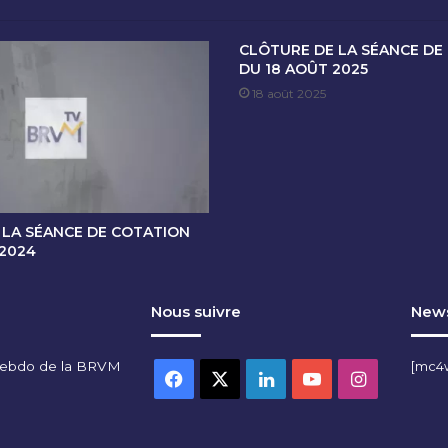
E
C
CLÔTURE DE LA SÉANCE DE
O
DU 18 AOÛT 2025
T
18 août 2025
A
T
I
O
N
D
U
 LA SÉANCE DE COTATION
0
 2024
1
D
Nous suivre
News
E
C
E
hebdo de la BRVM
[mc4
M
Facebook
X
Linkedin
YouTube
Instagra
B
R
E