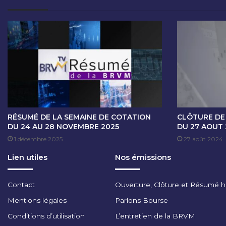
E
D
E
C
O
T
A
T
I
O
N
RÉSUMÉ DE LA SEMAINE DE COTATION
CLÔTURE DE
D
DU 24 AU 28 NOVEMBRE 2025
DU 27 AOUT
U
1 décembre 2025
27 août 2024
3
Lien utiles
Nos émissions
0
N
O
Contact
Ouverture, Clôture et Résumé 
V
E
Mentions légales
Parlons Bourse
M
Conditions d’utilisation
L’entretien de la BRVM
B