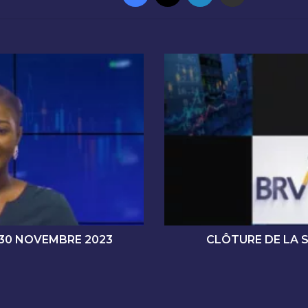
C
L
Ô
T
U
R
E
D
E
L
A
S
É
 30 NOVEMBRE 2023
CLÔTURE DE LA 
A
N
C
E
D