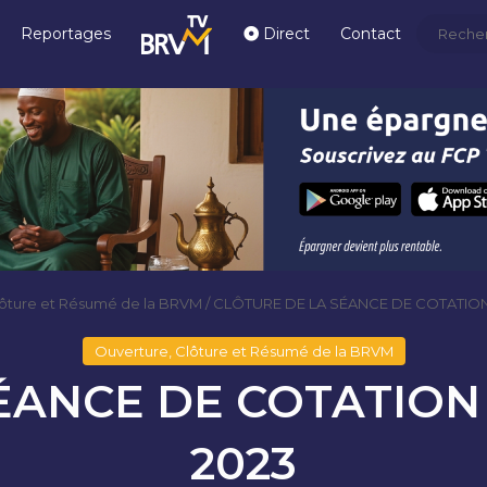
Reportages
Direct
Contact
lôture et Résumé de la BRVM
/
CLÔTURE DE LA SÉANCE DE COTATIO
Ouverture, Clôture et Résumé de la BRVM
ÉANCE DE COTATIO
2023