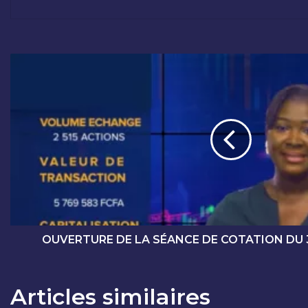
O
U
V
E
R
T
U
R
E
D
E
L
A
OUVERTURE DE LA SÉANCE DE COTATION DU
S
É
A
Articles similaires
N
C