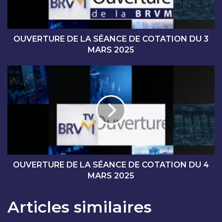
U
R
E
D
OUVERTURE DE LA SÉANCE DE COTATION DU 3
E
MARS 2025
L
A
O
S
U
É
V
A
E
N
R
C
T
E
U
D
R
E
E
C
D
OUVERTURE DE LA SÉANCE DE COTATION DU 4
O
E
MARS 2025
T
L
A
A
Articles similaires
T
S
I
É