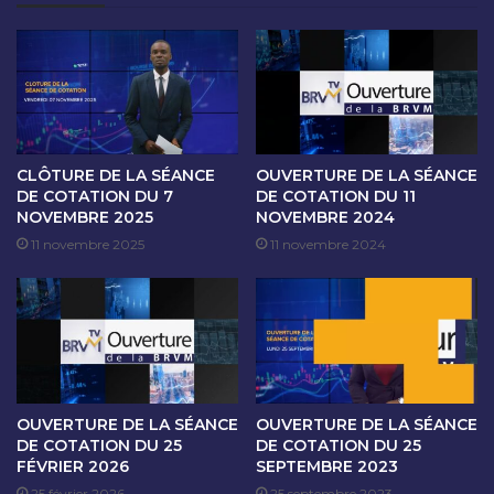
O
A
N
N
D
C
U
E
3
D
M
E
A
C
R
O
CLÔTURE DE LA SÉANCE
OUVERTURE DE LA SÉANCE
S
T
DE COTATION DU 7
DE COTATION DU 11
2
NOVEMBRE 2025
NOVEMBRE 2024
A
0
T
11 novembre 2025
11 novembre 2024
2
I
5
O
N
D
U
4
M
OUVERTURE DE LA SÉANCE
OUVERTURE DE LA SÉANCE
A
DE COTATION DU 25
DE COTATION DU 25
R
FÉVRIER 2026
SEPTEMBRE 2023
S
25 février 2026
25 septembre 2023