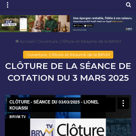
Menu
R
Accueil
/
Ouverture, Clôture et Résumé de la BRVM
Ouverture, Clôture et Résumé de la BRVM
CLÔTURE DE LA SÉANCE DE
COTATION DU 3 MARS 2025