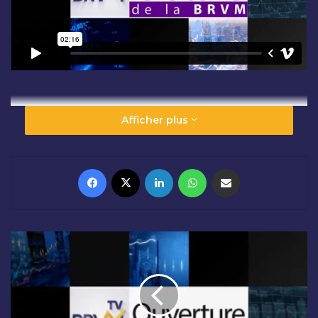
Afficher plus
Facebook
X
Linkedin
WhatsApp
Partager par email
O
U
V
E
R
T