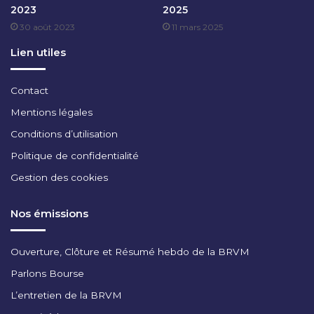
2023
2025
V
30 août 2023
11 mars 2025
E
M
Lien utiles
B
R
E
Contact
2
Mentions légales
0
2
Conditions d’utilisation
3
Politique de confidentialité
Gestion des cookies
Nos émissions
Ouverture, Clôture et Résumé hebdo de la BRVM
Parlons Bourse
L’entretien de la BRVM