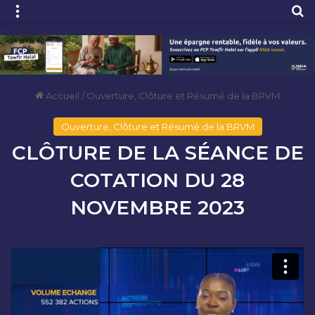
Menu
R
Accueil
/
Ouverture, Clôture et Résumé de la BRVM
Ouverture, Clôture et Résumé de la BRVM
CLÔTURE DE LA SÉANCE DE
COTATION DU 28
NOVEMBRE 2023