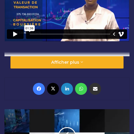
Afficher plus
Facebook
X
Linkedin
WhatsApp
Partager par email
O
U
V
E