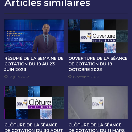
Articles similaires
T
S
I
É
O
A
N
N
D
C
U
E
2
D
8
E
N
C
O
O
RÉSUMÉ DE LA SEMAINE DE
OUVERTURE DE LA SÉANCE
V
T
COTATION DU 19 AU 23
DE COTATION DU 18
E
JUIN 2023
OCTOBRE 2023
A
M
T
23 juin 2023
18 octobre 2023
B
I
R
O
E
N
2
D
0
U
2
2
3
9
CLÔTURE DE LA SÉANCE
CLÔTURE DE LA SÉANCE
N
DE COTATION DU 30 AOUT
DE COTATION DU 11 MARS
O