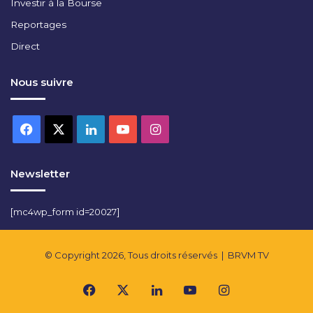
Investir à la Bourse
Reportages
Direct
Nous suivre
Facebook
X
Linkedin
YouTube
Instagram
Newsletter
[mc4wp_form id=20027]
© Copyright 2026, Tous droits réservés |
BRVM TV
Facebook
X
Linkedin
YouTube
Instagram