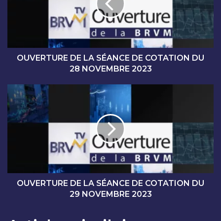
R
T
U
R
E
D
OUVERTURE DE LA SÉANCE DE COTATION DU
E
28 NOVEMBRE 2023
L
A
O
S
U
É
V
A
E
N
R
C
T
E
U
D
R
E
E
C
D
OUVERTURE DE LA SÉANCE DE COTATION DU
O
E
29 NOVEMBRE 2023
T
L
A
A