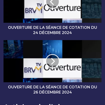
R
T
U
R
E
D
OUVERTURE DE LA SÉANCE DE COTATION DU
E
24 DÉCEMBRE 2024
L
A
O
S
U
É
V
A
E
N
R
C
T
E
U
D
R
E
E
C
D
OUVERTURE DE LA SÉANCE DE COTATION DU
O
E
26 DÉCEMBRE 2024
T
L
A
A