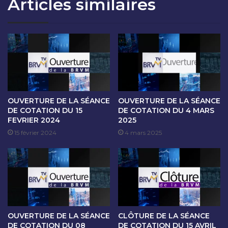
Articles similaires
T
S
I
É
O
A
N
N
D
C
U
E
2
D
4
E
D
C
É
O
OUVERTURE DE LA SÉANCE
OUVERTURE DE LA SÉANCE
C
T
DE COTATION DU 15
DE COTATION DU 4 MARS
E
FEVRIER 2024
2025
A
M
T
15 février 2024
4 mars 2025
B
I
R
O
E
N
2
D
0
U
2
2
4
6
OUVERTURE DE LA SÉANCE
CLÔTURE DE LA SÉANCE
D
DE COTATION DU 08
DE COTATION DU 15 AVRIL
É