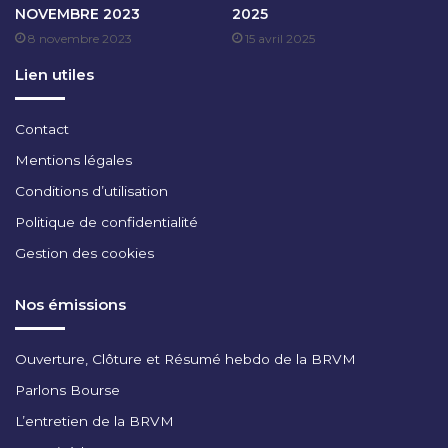
NOVEMBRE 2023
2025
C
8 novembre 2023
15 avril 2025
E
M
Lien utiles
B
R
E
Contact
2
Mentions légales
0
2
Conditions d’utilisation
4
Politique de confidentialité
Gestion des cookies
Nos émissions
Ouverture, Clôture et Résumé hebdo de la BRVM
Parlons Bourse
L’entretien de la BRVM