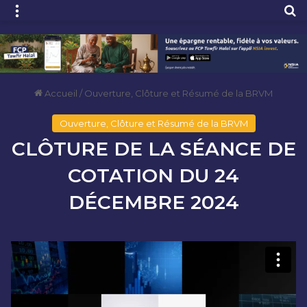
Menu
R
Accueil
/
Ouverture, Clôture et Résumé de la BRVM
Ouverture, Clôture et Résumé de la BRVM
CLÔTURE DE LA SÉANCE DE
COTATION DU 24
DÉCEMBRE 2024