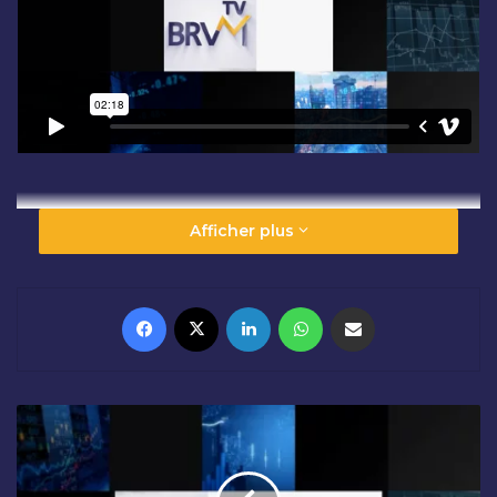
Afficher plus
Facebook
X
Linkedin
WhatsApp
Partager par email
O
U
V
E