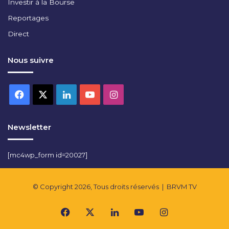
Investir à la Bourse
Reportages
Direct
Nous suivre
Facebook
X
Linkedin
YouTube
Instagram
Newsletter
[mc4wp_form id=20027]
© Copyright 2026, Tous droits réservés |
BRVM TV
Facebook
X
Linkedin
YouTube
Instagram