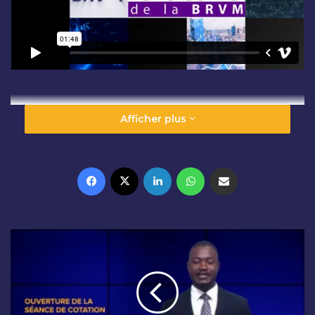
Afficher plus
Facebook
X
Linkedin
WhatsApp
Partager par email
O
U
V
E
R
T