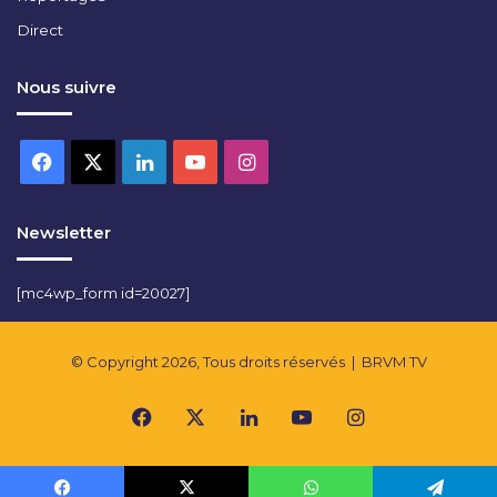
Direct
Nous suivre
Facebook
X
Linkedin
YouTube
Instagram
Newsletter
[mc4wp_form id=20027]
© Copyright 2026, Tous droits réservés |
BRVM TV
Facebook
X
Linkedin
YouTube
Instagram