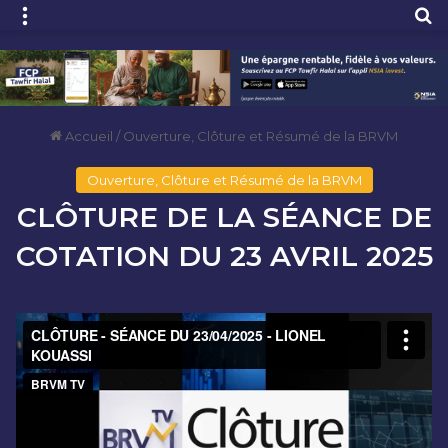
Menu
R
Accueil
/
Ouverture, Clôture et Résumé de la BRVM
Ouverture, Clôture et Résumé de la BRVM
CLÔTURE DE LA SÉANCE DE
COTATION DU 23 AVRIL 2025