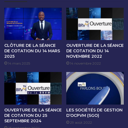
O
A
N
N
D
C
U
E
2
D
3
E
A
C
V
O
CLÔTURE DE LA SÉANCE
OUVERTURE DE LA SÉANCE
R
T
DE COTATION DU 14 MARS
DE COTATION DU 14
I
2025
NOVEMBRE 2022
A
L
T
14 mars 2025
14 novembre 2022
2
I
0
O
2
N
5
D
U
2
4
OUVERTURE DE LA SÉANCE
LES SOCIÉTÉS DE GESTION
A
DE COTATION DU 25
D’OCPVM (SGO)
V
SEPTEMBRE 2024
29 août 2022
R
25 septembre 2024