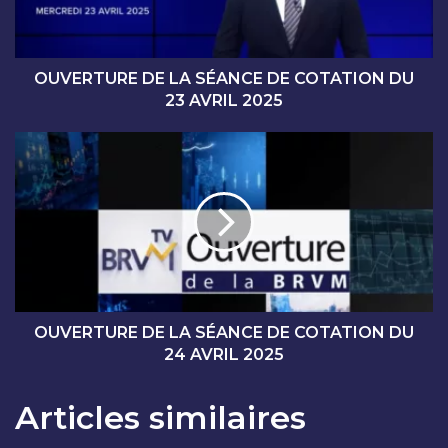
U
R
E
D
OUVERTURE DE LA SÉANCE DE COTATION DU
E
23 AVRIL 2025
L
A
O
S
U
É
V
A
E
N
R
C
T
E
U
D
R
E
E
C
D
OUVERTURE DE LA SÉANCE DE COTATION DU
O
E
24 AVRIL 2025
T
L
A
A
Articles similaires
T
S
I
É