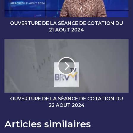
U
R
E
D
OUVERTURE DE LA SÉANCE DE COTATION DU
E
21 AOUT 2024
L
A
O
S
U
É
V
A
E
N
R
C
T
E
U
D
R
E
E
C
D
OUVERTURE DE LA SÉANCE DE COTATION DU
O
E
22 AOUT 2024
T
L
A
A
Articles similaires
T
S
I
É