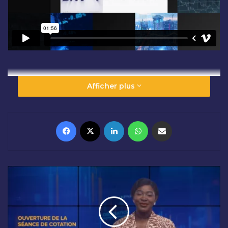
Afficher plus
Facebook
X
Linkedin
WhatsApp
Partager par email
O
U
V
E
R
T