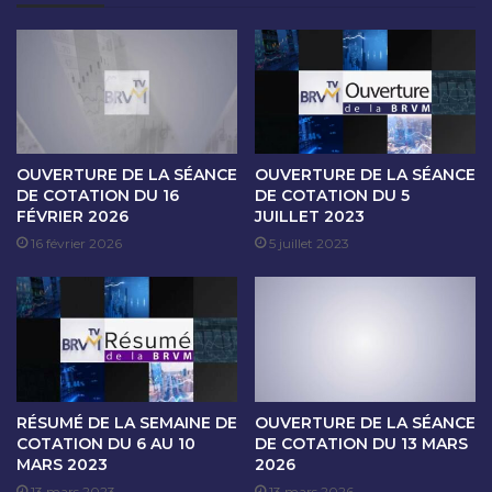
O
A
N
N
D
C
U
E
2
D
1
E
A
C
O
O
OUVERTURE DE LA SÉANCE
OUVERTURE DE LA SÉANCE
U
T
DE COTATION DU 16
DE COTATION DU 5
T
FÉVRIER 2026
JUILLET 2023
A
2
T
16 février 2026
5 juillet 2023
0
I
2
O
4
N
D
U
2
2
RÉSUMÉ DE LA SEMAINE DE
OUVERTURE DE LA SÉANCE
A
COTATION DU 6 AU 10
DE COTATION DU 13 MARS
O
MARS 2023
2026
U
13 mars 2023
13 mars 2026