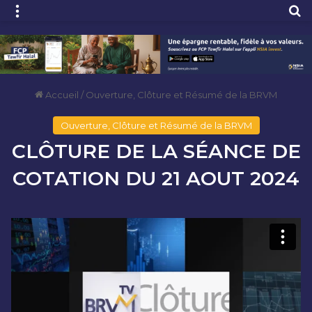
Menu
R
Accueil
/
Ouverture, Clôture et Résumé de la BRVM
Ouverture, Clôture et Résumé de la BRVM
CLÔTURE DE LA SÉANCE DE
COTATION DU 21 AOUT 2024