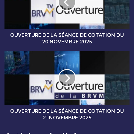
R
T
U
R
E
D
OUVERTURE DE LA SÉANCE DE COTATION DU
E
20 NOVEMBRE 2025
L
A
O
S
U
É
V
A
E
N
R
C
T
E
U
D
R
E
E
C
D
OUVERTURE DE LA SÉANCE DE COTATION DU
O
E
21 NOVEMBRE 2025
T
L
A
A