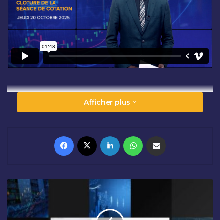
Afficher plus
Facebook
X
Linkedin
WhatsApp
Partager par email
O
U
V
E