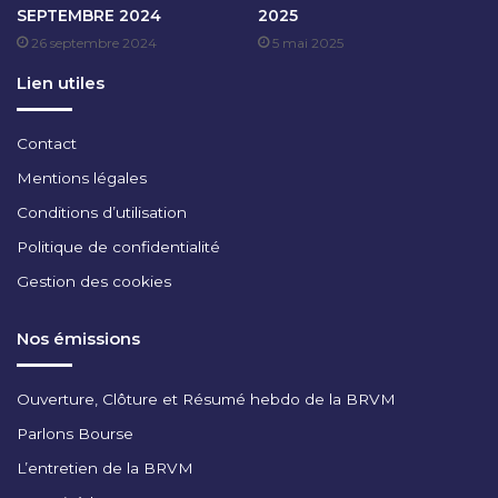
SEPTEMBRE 2024
2025
R
26 septembre 2024
5 mai 2025
I
L
Lien utiles
2
0
2
Contact
3
Mentions légales
Conditions d’utilisation
Politique de confidentialité
Gestion des cookies
Nos émissions
Ouverture, Clôture et Résumé hebdo de la BRVM
Parlons Bourse
L’entretien de la BRVM