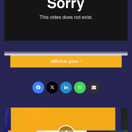
Afficher plus
Facebook
X
Linkedin
WhatsApp
Partager par email
O
U
V
E