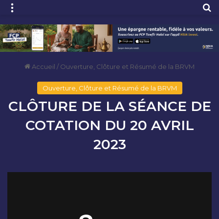
Menu
R
Accueil
/
Ouverture, Clôture et Résumé de la BRVM
Ouverture, Clôture et Résumé de la BRVM
CLÔTURE DE LA SÉANCE DE
COTATION DU 20 AVRIL
2023