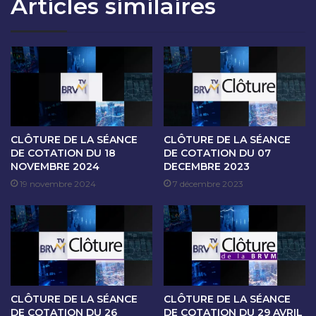
Articles similaires
T
S
I
É
O
A
N
N
D
C
U
E
2
D
0
E
A
C
V
O
CLÔTURE DE LA SÉANCE
CLÔTURE DE LA SÉANCE
R
T
DE COTATION DU 18
DE COTATION DU 07
I
NOVEMBRE 2024
DECEMBRE 2023
A
L
T
19 novembre 2024
7 décembre 2023
2
I
0
O
2
N
3
D
U
2
4
CLÔTURE DE LA SÉANCE
CLÔTURE DE LA SÉANCE
A
DE COTATION DU 26
DE COTATION DU 29 AVRIL
V