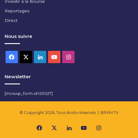
Investir à la Bourse
Reportages
Direct
Nous suivre
Facebook
X
Linkedin
YouTube
Instagram
Newsletter
[mc4wp_form id=20027]
© Copyright 2026, Tous droits réservés |
BRVM TV
Facebook
X
Linkedin
YouTube
Instagram