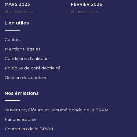
MARS 2023
FÉVRIER 2026
C
27 mars 2023
9 février 2026
E
M
Lien utiles
B
R
E
Contact
2
Mentions légales
0
2
Conditions d’utilisation
4
Politique de confidentialité
Gestion des cookies
Nos émissions
Ouverture, Clôture et Résumé hebdo de la BRVM
Parlons Bourse
L’entretien de la BRVM