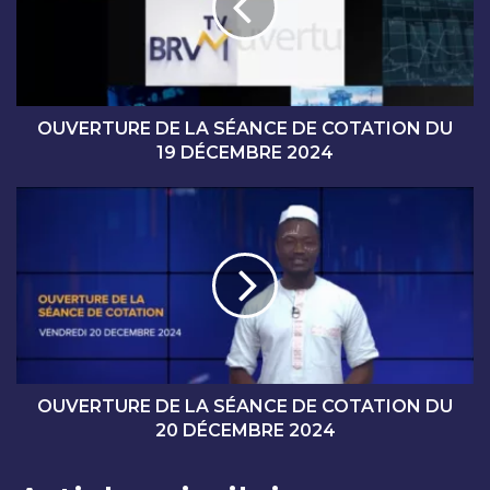
R
T
U
R
E
D
OUVERTURE DE LA SÉANCE DE COTATION DU
E
19 DÉCEMBRE 2024
L
A
O
S
U
É
V
A
E
N
R
C
T
E
U
D
R
E
E
C
D
OUVERTURE DE LA SÉANCE DE COTATION DU
O
E
20 DÉCEMBRE 2024
T
L
A
A