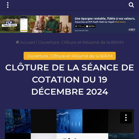
Menu
R
Accueil
/
Ouverture, Clôture et Résumé de la BRVM
Ouverture, Clôture et Résumé de la BRVM
CLÔTURE DE LA SÉANCE DE
COTATION DU 19
DÉCEMBRE 2024