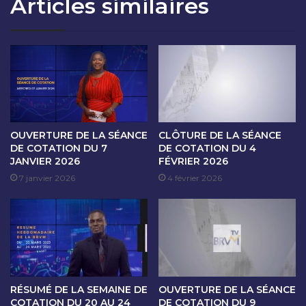
Articles similaires
T
S
I
É
O
A
N
N
D
C
U
E
1
D
9
E
D
C
É
O
OUVERTURE DE LA SÉANCE
CLÔTURE DE LA SÉANCE
C
T
DE COTATION DU 7
DE COTATION DU 4
E
JANVIER 2026
FÉVRIER 2026
A
M
T
7 janvier 2026
4 février 2026
B
I
R
O
E
N
2
D
0
U
2
2
4
0
RÉSUMÉ DE LA SEMAINE DE
OUVERTURE DE LA SÉANCE
D
COTATION DU 20 AU 24
DE COTATION DU 9
É