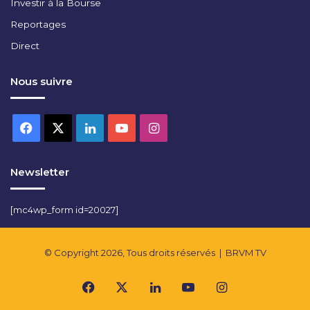
Investir à la Bourse
Reportages
Direct
Nous suivre
Facebook
X
Linkedin
YouTube
Instagram
Newsletter
[mc4wp_form id=20027]
© Copyright 2026, Tous droits réservés |
BRVM TV
Facebook
X
Linkedin
YouTube
Instagram