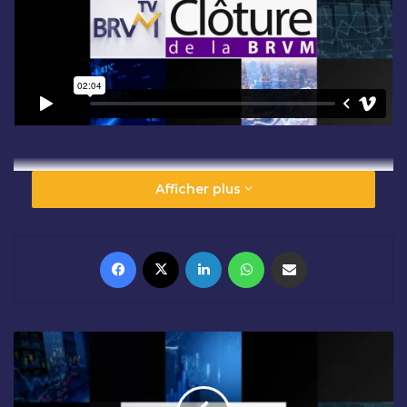
Afficher plus
Facebook
X
Linkedin
WhatsApp
Partager par email
O
U
V
E