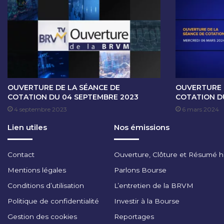
E
C
O
T
A
T
I
O
N
OUVERTURE DE LA SÉANCE DE
OUVERTURE 
D
COTATION DU 04 SEPTEMBRE 2023
COTATION D
U
4 septembre 2023
6 mars 2024
1
Lien utiles
Nos émissions
9
A
O
Contact
Ouverture, Clôture et Résumé 
U
T
Mentions légales
Parlons Bourse
2
Conditions d’utilisation
L’entretien de la BRVM
0
2
Politique de confidentialité
Investir à la Bourse
4
Gestion des cookies
Reportages