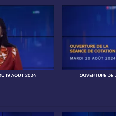
O
U
V
E
R
T
U
R
E
D
E
L
A
U 19 AOUT 2024
OUVERTURE DE 
S
É
A
N
C
E
D