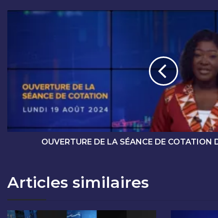
O
U
V
E
R
T
U
R
E
D
E
L
A
OUVERTURE DE LA SÉANCE DE COTATION D
S
É
A
Articles similaires
N
C
E
D