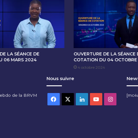
E
C
O
T
A
T
I
O
N
DE LA SÉANCE DE
OUVERTURE DE LA SÉANCE 
D
U 06 MARS 2024
COTATION DU 04 OCTOBRE
U
4 octobre 2024
2
Nous suivre
News
0
A
O
hebdo de la BRVM
[mc4
U
Facebook
X
Linkedin
YouTube
Instagra
T
2
0
2
4