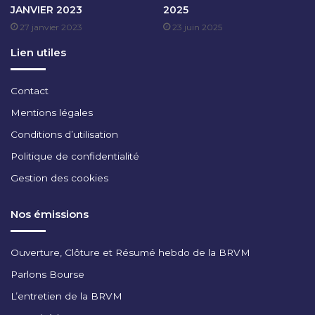
JANVIER 2023
2025
O
27 janvier 2023
23 juin 2025
C
T
Lien utiles
O
B
R
Contact
E
Mentions légales
2
0
Conditions d’utilisation
2
Politique de confidentialité
4
Gestion des cookies
Nos émissions
Ouverture, Clôture et Résumé hebdo de la BRVM
Parlons Bourse
L’entretien de la BRVM