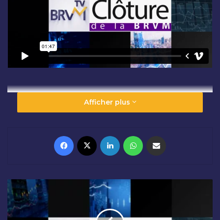
Afficher plus
Facebook
X
Linkedin
WhatsApp
Partager par email
O
U
V
E