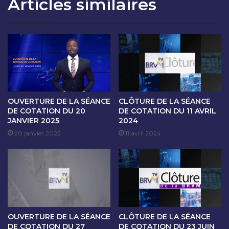
Articles similaires
T
A
I
I
O
N
N
E
D
D
U
E
1
C
8
O
O
T
C
A
OUVERTURE DE LA SÉANCE
CLÔTURE DE LA SÉANCE
T
T
DE COTATION DU 20
DE COTATION DU 11 AVRIL
O
JANVIER 2025
2024
I
B
O
20 janvier 2025
11 avril 2024
R
N
E
D
2
U
0
1
2
4
4
A
U
OUVERTURE DE LA SÉANCE
CLÔTURE DE LA SÉANCE
1
DE COTATION DU 27
DE COTATION DU 23 JUIN
8