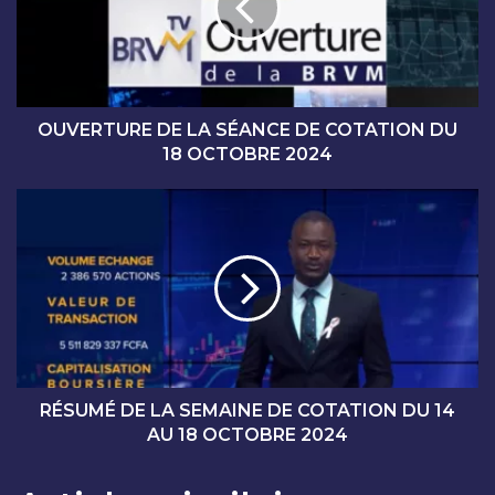
R
T
U
R
E
D
OUVERTURE DE LA SÉANCE DE COTATION DU
E
18 OCTOBRE 2024
L
A
R
S
É
É
S
A
U
N
M
C
É
E
D
D
E
E
L
C
A
RÉSUMÉ DE LA SEMAINE DE COTATION DU 14
O
S
AU 18 OCTOBRE 2024
T
E
A
M