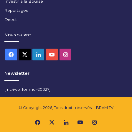
Investir à la Bourse
Reportages
Direct
Nous suivre
Facebook
X
Linkedin
YouTube
Instagram
Newsletter
[mc4wp_form id=20027]
© Copyright 2026, Tous droits réservés |
BRVM TV
Facebook
X
Linkedin
YouTube
Instagram