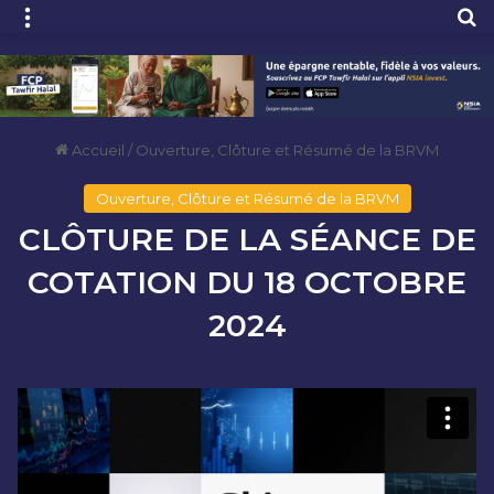
Menu
R
Accueil
/
Ouverture, Clôture et Résumé de la BRVM
Ouverture, Clôture et Résumé de la BRVM
CLÔTURE DE LA SÉANCE DE
COTATION DU 18 OCTOBRE
2024