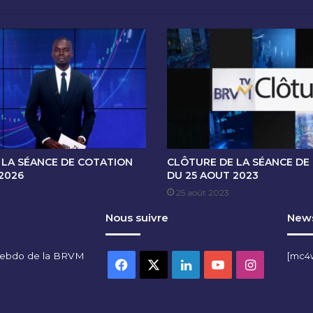
E
D
E
C
O
T
A
T
I
O
N
 LA SÉANCE DE COTATION
CLÔTURE DE LA SÉANCE DE
D
 2026
DU 25 AOUT 2023
U
25 août 2023
1
Nous suivre
News
9
N
O
hebdo de la BRVM
[mc4
V
Facebook
X
Linkedin
YouTube
Instagra
E
M
B