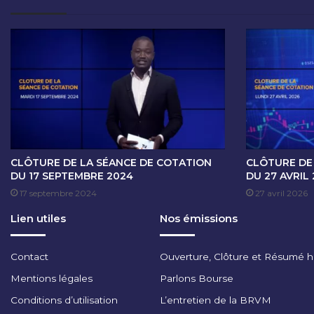
E
D
E
C
O
T
A
T
I
O
N
CLÔTURE DE LA SÉANCE DE COTATION
CLÔTURE DE
D
DU 17 SEPTEMBRE 2024
DU 27 AVRIL
U
17 septembre 2024
27 avril 2026
1
Lien utiles
Nos émissions
8
N
O
Contact
Ouverture, Clôture et Résumé 
V
E
Mentions légales
Parlons Bourse
M
Conditions d’utilisation
L’entretien de la BRVM
B