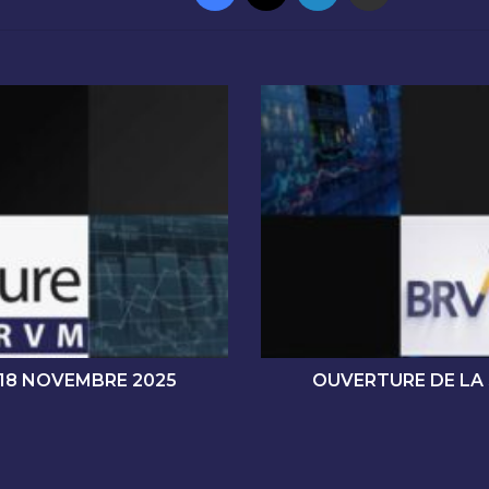
O
U
V
E
R
T
U
R
E
D
E
L
A
18 NOVEMBRE 2025
OUVERTURE DE LA
S
É
A
N
C