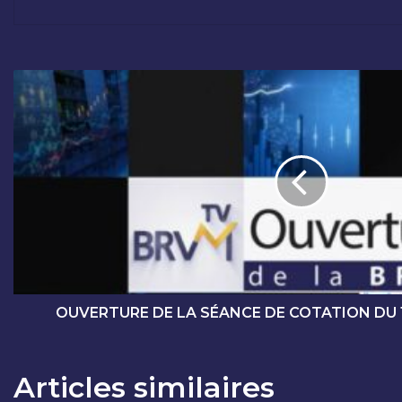
O
U
V
E
R
T
U
R
E
D
E
L
A
OUVERTURE DE LA SÉANCE DE COTATION DU 
S
É
A
Articles similaires
N
C