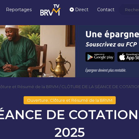
Reportages
Direct
Contact
lôture et Résumé de la BRVM
/
CLÔTURE DE LA SÉANCE DE COTATIO
Ouverture, Clôture et Résumé de la BRVM
SÉANCE DE COTATION
2025