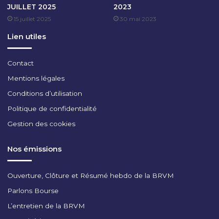
JUILLET 2025
2023
N
15 juillet 2025
30 mai 2023
V
I
Lien utiles
E
R
2
Contact
0
Mentions légales
2
4
Conditions d’utilisation
Politique de confidentialité
Gestion des cookies
Nos émissions
Ouverture, Clôture et Résumé hebdo de la BRVM
Parlons Bourse
L’entretien de la BRVM