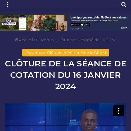
Menu
R
Accueil
/
Ouverture, Clôture et Résumé de la BRVM
Ouverture, Clôture et Résumé de la BRVM
CLÔTURE DE LA SÉANCE DE
COTATION DU 16 JANVIER
2024