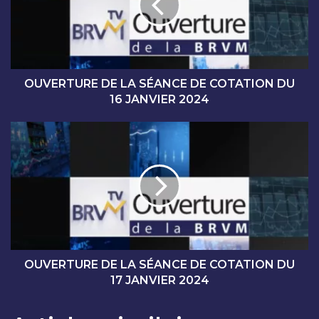
R
T
U
R
E
D
OUVERTURE DE LA SÉANCE DE COTATION DU
E
16 JANVIER 2024
L
A
O
S
U
É
V
A
E
N
R
C
T
E
U
D
R
E
E
C
D
OUVERTURE DE LA SÉANCE DE COTATION DU
O
E
17 JANVIER 2024
T
L
A
A