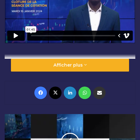
Afficher plus
Facebook
X
Linkedin
WhatsApp
Partager par email
O
U
V
E