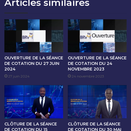
Articles similaires
T
S
I
É
O
A
N
N
D
C
U
E
1
D
6
E
J
C
A
O
OUVERTURE DE LA SÉANCE
OUVERTURE DE LA SÉANCE
N
T
DE COTATION DU 27 JUIN
DE COTATION DU 24
V
2024
NOVEMBRE 2023
A
I
T
27 juin 2024
24 novembre 2023
E
I
R
O
2
N
0
D
2
U
4
1
7
CLÔTURE DE LA SÉANCE
CLÔTURE DE LA SÉANCE
J
DE COTATION DU 15
DE COTATION DU 30 MAI
A