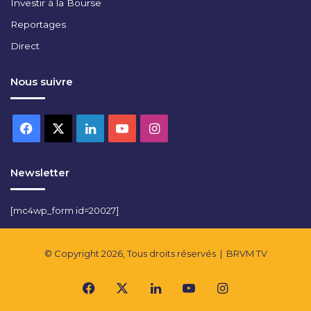
Investir à la Bourse
Reportages
Direct
Nous suivre
Facebook
X
Linkedin
YouTube
Instagram
Newsletter
[mc4wp_form id=20027]
© Copyright 2026, Tous droits réservés |
BRVM TV
Facebook
X
Linkedin
YouTube
Instagram