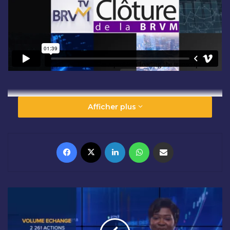
Afficher plus
Facebook
X
Linkedin
WhatsApp
Partager par email
O
U
V
E