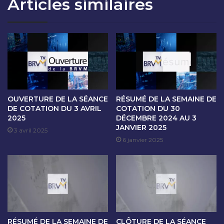
Articles similaires
T
A
I
I
O
N
N
E
D
D
U
E
1
C
6
O
F
T
E
A
OUVERTURE DE LA SÉANCE
RÉSUMÉ DE LA SEMAINE DE
V
T
DE COTATION DU 3 AVRIL
COTATION DU 30
R
2025
DÉCEMBRE 2024 AU 3
I
JANVIER 2025
I
O
3 avril 2025
E
N
6 janvier 2025
R
D
2
U
0
1
2
2
4
A
U
1
RÉSUMÉ DE LA SEMAINE DE
CLÔTURE DE LA SÉANCE
6