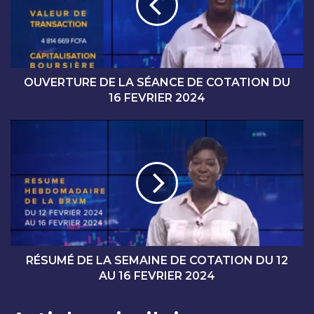
R
T
U
R
E
D
OUVERTURE DE LA SÉANCE DE COTATION DU
E
16 FEVRIER 2024
L
A
R
S
É
É
S
A
U
N
M
C
É
E
D
D
E
E
L
C
A
RÉSUMÉ DE LA SEMAINE DE COTATION DU 12
O
S
AU 16 FEVRIER 2024
T
E
A
M