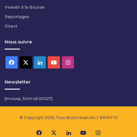
Investir à la Bourse
Reportages
Direct
Nous suivre
Facebook
X
Linkedin
YouTube
Instagram
Newsletter
[mc4wp_form id=20027]
© Copyright 2026, Tous droits réservés |
BRVM TV
Facebook
X
Linkedin
YouTube
Instagram