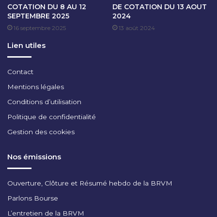
COTATION DU 8 AU 12
DE COTATION DU 13 AOUT
F
SEPTEMBRE 2025
2024
E
16 septembre 2025
13 août 2024
V
R
Lien utiles
I
E
R
Contact
2
Mentions légales
0
2
Conditions d’utilisation
4
Politique de confidentialité
Gestion des cookies
Nos émissions
Ouverture, Clôture et Résumé hebdo de la BRVM
Parlons Bourse
L’entretien de la BRVM