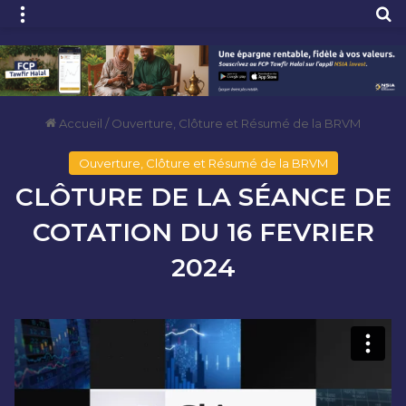
Menu
R
Accueil
/
Ouverture, Clôture et Résumé de la BRVM
Ouverture, Clôture et Résumé de la BRVM
CLÔTURE DE LA SÉANCE DE
COTATION DU 16 FEVRIER
2024