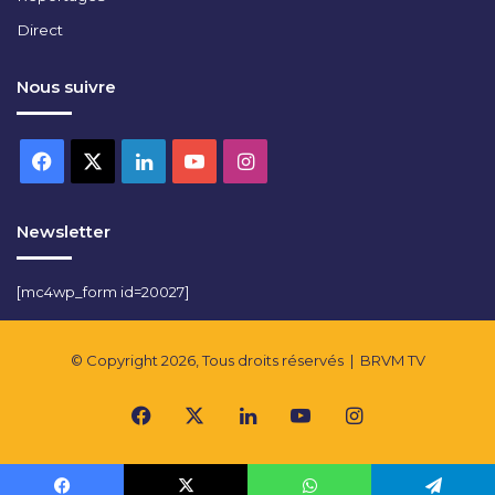
Direct
Nous suivre
Facebook
X
Linkedin
YouTube
Instagram
Newsletter
[mc4wp_form id=20027]
© Copyright 2026, Tous droits réservés |
BRVM TV
Facebook
X
Linkedin
YouTube
Instagram