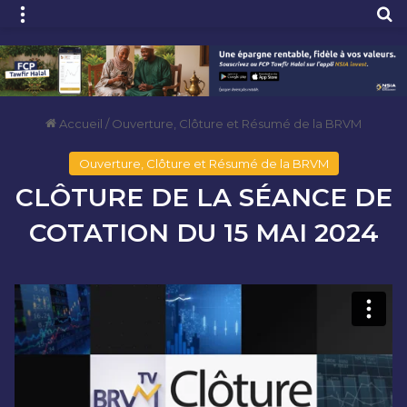
Menu
R
Accueil
/
Ouverture, Clôture et Résumé de la BRVM
Ouverture, Clôture et Résumé de la BRVM
CLÔTURE DE LA SÉANCE DE
COTATION DU 15 MAI 2024