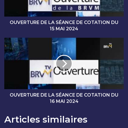
U
R
E
D
OUVERTURE DE LA SÉANCE DE COTATION DU
E
15 MAI 2024
L
A
O
S
U
É
V
A
E
N
R
C
T
E
U
D
R
E
E
C
D
OUVERTURE DE LA SÉANCE DE COTATION DU
O
E
16 MAI 2024
T
L
A
A
Articles similaires
T
S
I
É