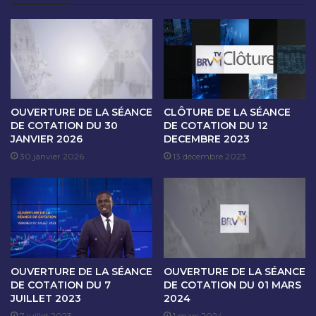
O
A
N
N
D
C
U
E
1
D
5
E
M
C
A
O
OUVERTURE DE LA SÉANCE
CLÔTURE DE LA SÉANCE
I
T
DE COTATION DU 30
DE COTATION DU 12
2
JANVIER 2026
DECEMBRE 2023
A
0
T
30 janvier 2026
13 décembre 2023
2
I
4
O
N
D
U
1
6
OUVERTURE DE LA SÉANCE
OUVERTURE DE LA SÉANCE
M
DE COTATION DU 7
DE COTATION DU 01 MARS
A
JUILLET 2023
2024
I
7 juillet 2023
1 mars 2024