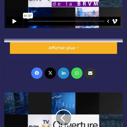
Afficher plus
Facebook
X
Linkedin
WhatsApp
Partager par email
O
U
V
E
R
T