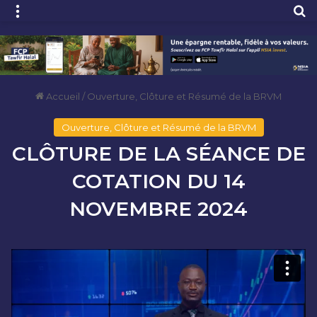
Menu
R
Accueil
/
Ouverture, Clôture et Résumé de la BRVM
Ouverture, Clôture et Résumé de la BRVM
CLÔTURE DE LA SÉANCE DE
COTATION DU 14
NOVEMBRE 2024