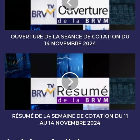
R
T
U
R
E
D
OUVERTURE DE LA SÉANCE DE COTATION DU
E
14 NOVEMBRE 2024
L
A
R
S
É
É
S
A
U
N
M
C
É
E
D
D
E
E
L
C
A
RÉSUMÉ DE LA SEMAINE DE COTATION DU 11
O
S
AU 14 NOVEMBRE 2024
T
E
A
M