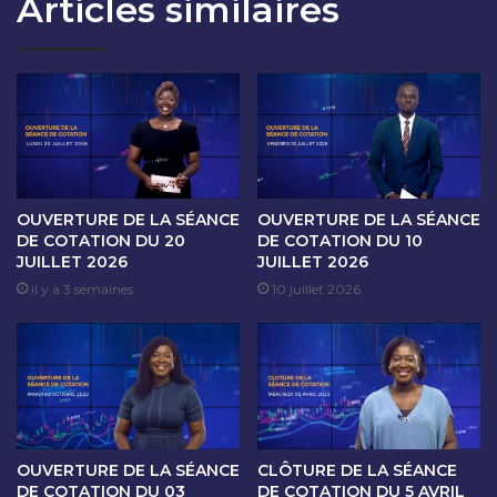
Articles similaires
T
A
I
I
O
N
N
E
D
D
U
E
1
C
4
O
N
T
O
A
OUVERTURE DE LA SÉANCE
OUVERTURE DE LA SÉANCE
V
T
DE COTATION DU 20
DE COTATION DU 10
E
JUILLET 2026
JUILLET 2026
I
M
O
il y a 3 semaines
10 juillet 2026
B
N
R
D
E
U
2
1
0
1
2
A
4
U
OUVERTURE DE LA SÉANCE
CLÔTURE DE LA SÉANCE
1
DE COTATION DU 03
DE COTATION DU 5 AVRIL
4