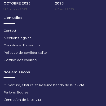
OCTOBRE 2023
2023
N
5 octobre 2023
5 avril 2023
O
V
Lien utiles
E
M
B
Contact
R
Mentions légales
E
2
Conditions d’utilisation
0
Politique de confidentialité
2
4
Gestion des cookies
Nos émissions
Ouverture, Clôture et Résumé hebdo de la BRVM
Parlons Bourse
L’entretien de la BRVM