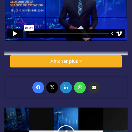
Afficher plus
Facebook
X
Linkedin
WhatsApp
Partager par email
O
U
V
E