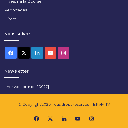
Investir à la Bourse
Reportages
Direct
Nous suivre
Facebook
X
Linkedin
YouTube
Instagram
Newsletter
[mc4wp_form id=20027]
© Copyright 2026, Tous droits réservés |
BRVM TV
Facebook
X
Linkedin
YouTube
Instagram