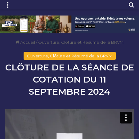
Menu
R
Accueil
/
Ouverture, Clôture et Résumé de la BRVM
Ouverture, Clôture et Résumé de la BRVM
CLÔTURE DE LA SÉANCE DE
COTATION DU 11
SEPTEMBRE 2024