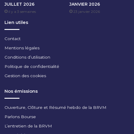
JUILLET 2026
JANVIER 2026
P
il y a 3 semaines
23 janvier 2026
T
E
Lien utiles
M
B
R
Contact
E
Mentions légales
2
0
Conditions d’utilisation
2
Politique de confidentialité
4
Gestion des cookies
Nos émissions
Ouverture, Clôture et Résumé hebdo de la BRVM
Parlons Bourse
L’entretien de la BRVM