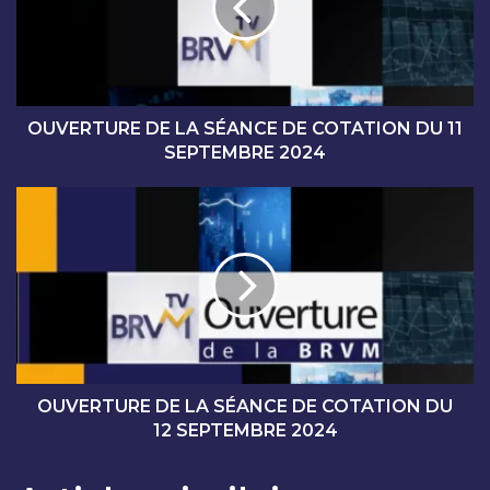
R
T
U
R
E
D
OUVERTURE DE LA SÉANCE DE COTATION DU 11
E
SEPTEMBRE 2024
L
A
O
S
U
É
V
A
E
N
R
C
T
E
U
D
R
E
E
C
D
OUVERTURE DE LA SÉANCE DE COTATION DU
O
E
12 SEPTEMBRE 2024
T
L
A
A