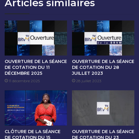
Articles similaires
T
S
I
É
O
A
N
N
D
C
U
E
1
D
1
E
S
C
E
O
OUVERTURE DE LA SÉANCE
OUVERTURE DE LA SÉANCE
P
T
DE COTATION DU 11
DE COTATION DU 28
T
DÉCEMBRE 2025
JUILLET 2023
A
E
T
11 décembre 2025
28 juillet 2023
M
I
B
O
R
N
E
D
2
U
0
1
2
2
CLÔTURE DE LA SÉANCE
OUVERTURE DE LA SÉANCE
4
S
DE COTATION DU 15
DE COTATION DU 23
E