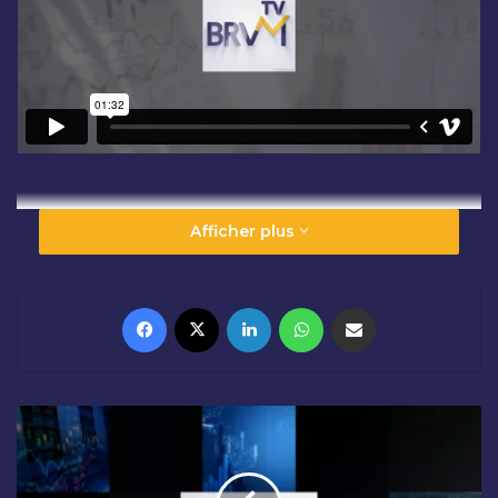
Afficher plus
Facebook
X
Linkedin
WhatsApp
Partager par email
O
U
V
E