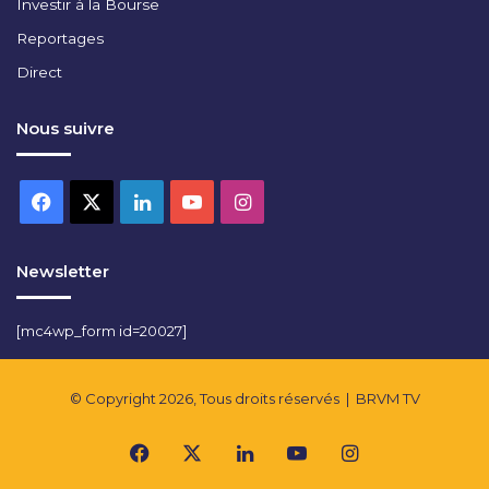
Investir à la Bourse
Reportages
Direct
Nous suivre
Facebook
X
Linkedin
YouTube
Instagram
Newsletter
[mc4wp_form id=20027]
© Copyright 2026, Tous droits réservés |
BRVM TV
Facebook
X
Linkedin
YouTube
Instagram