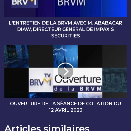
E
T
I
E
L'ENTRETIEN DE LA BRVM AVEC M. ABABACAR
N
DIAW, DIRECTEUR GÉNÉRAL DE IMPAXIS
D
SECURITIES
E
L
O
A
U
B
V
R
E
V
R
M
T
A
U
V
R
E
E
C
D
OUVERTURE DE LA SÉANCE DE COTATION DU
M
E
12 AVRIL 2023
.
L
A
A
Articles similaires
B
S