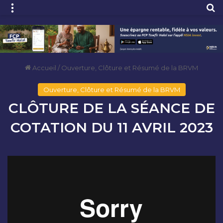
Menu
R
Accueil
/
Ouverture, Clôture et Résumé de la BRVM
Ouverture, Clôture et Résumé de la BRVM
CLÔTURE DE LA SÉANCE DE
COTATION DU 11 AVRIL 2023