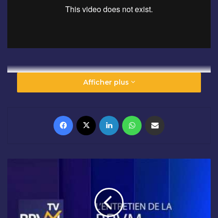
Afficher plus
Facebook
X
Linkedin
WhatsApp
Partager par email
L
'
E
N
T
R