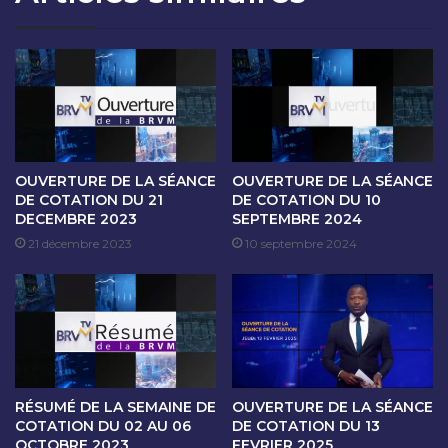
A
É
B
A
A
N
C
C
A
E
R
D
D
E
I
C
A
O
OUVERTURE DE LA SÉANCE
OUVERTURE DE LA SÉANCE
W
T
DE COTATION DU 21
DE COTATION DU 10
,
DECEMBRE 2023
SEPTEMBRE 2024
A
D
T
21 décembre 2023
10 septembre 2024
I
I
R
O
E
N
C
D
T
U
E
1
U
2
RÉSUMÉ DE LA SEMAINE DE
OUVERTURE DE LA SÉANCE
R
A
COTATION DU 02 AU 06
DE COTATION DU 13
G
V
OCTOBRE 2023
FEVRIER 2025