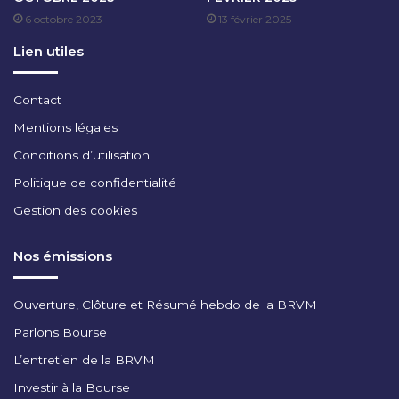
É
R
N
6 octobre 2023
13 février 2025
I
É
L
Lien utiles
R
2
A
0
L
2
Contact
D
3
Mentions légales
E
I
Conditions d’utilisation
M
Politique de confidentialité
P
A
Gestion des cookies
X
I
Nos émissions
S
S
E
Ouverture, Clôture et Résumé hebdo de la BRVM
C
Parlons Bourse
U
R
L’entretien de la BRVM
I
Investir à la Bourse
T