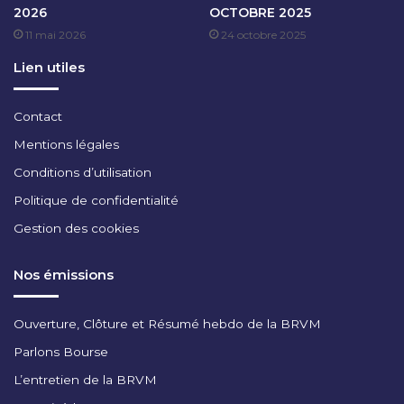
2026
OCTOBRE 2025
T
11 mai 2026
24 octobre 2025
2
0
Lien utiles
2
3
Contact
Mentions légales
Conditions d’utilisation
Politique de confidentialité
Gestion des cookies
Nos émissions
Ouverture, Clôture et Résumé hebdo de la BRVM
Parlons Bourse
L’entretien de la BRVM