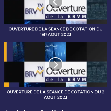
R
T
U
R
E
D
OUVERTURE DE LA SÉANCE DE COTATION DU
E
1ER AOUT 2023
L
A
O
S
U
É
V
A
E
N
R
C
T
E
U
D
R
E
E
C
D
OUVERTURE DE LA SÉANCE DE COTATION DU 2
O
E
AOUT 2023
T
L
A
A