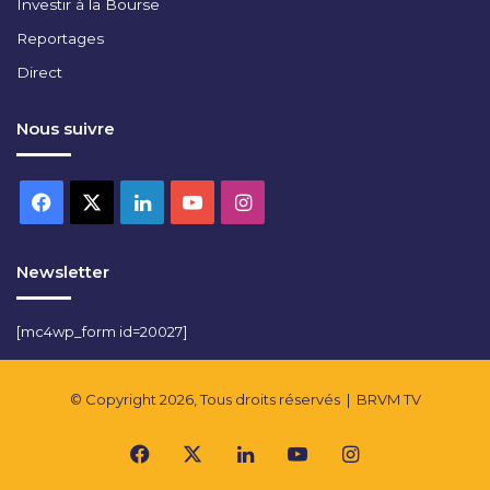
Investir à la Bourse
Reportages
Direct
Nous suivre
Facebook
X
Linkedin
YouTube
Instagram
Newsletter
[mc4wp_form id=20027]
© Copyright 2026, Tous droits réservés |
BRVM TV
Facebook
X
Linkedin
YouTube
Instagram