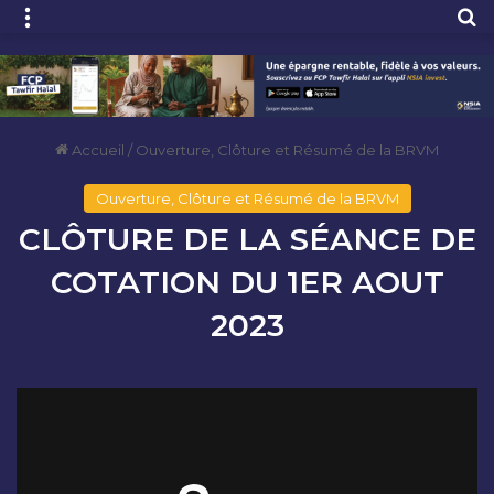
Menu
R
Accueil
/
Ouverture, Clôture et Résumé de la BRVM
Ouverture, Clôture et Résumé de la BRVM
CLÔTURE DE LA SÉANCE DE
COTATION DU 1ER AOUT
2023