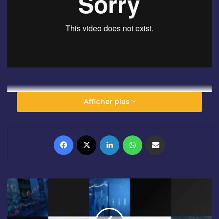
Afficher plus
Facebook
X
Linkedin
WhatsApp
Partager par email
O
U
V
E