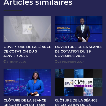
Articles similaires
T
S
I
É
O
A
N
N
D
C
U
E
1
D
E
E
R
C
A
O
OUVERTURE DE LA SÉANCE
OUVERTURE DE LA SÉANCE
O
T
DE COTATION DU 5
DE COTATION DU 28
U
JANVIER 2026
NOVEMBRE 2024
A
T
T
5 janvier 2026
28 novembre 2024
2
I
0
O
2
N
3
D
U
2
A
CLÔTURE DE LA SÉANCE
CLÔTURE DE LA SÉANCE
O
DE COTATION DU 11 MAI
DE COTATION DU 24
U