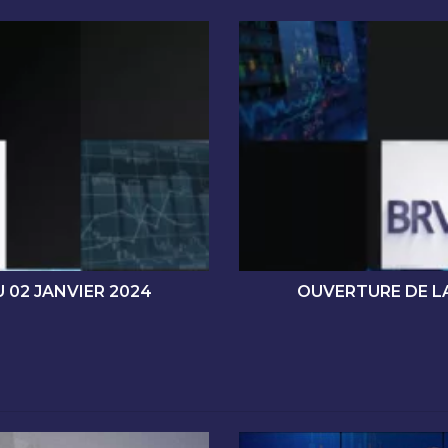
O
U
V
E
R
T
U
R
E
D
E
L
A
 02 JANVIER 2024
OUVERTURE DE LA
S
É
A
N
C
E
D