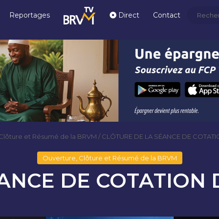
Reportages
Direct
Contact
 Clôture et Résumé de la BRVM
/
CLÔTURE DE LA SÉANCE DE COTATIO
Ouverture, Clôture et Résumé de la BRVM
ANCE DE COTATION D