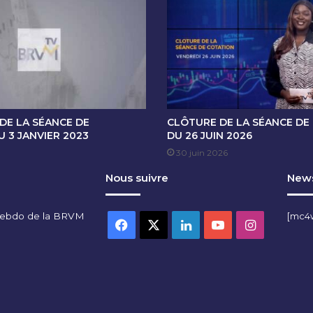
E
C
O
T
A
T
I
O
N
DE LA SÉANCE DE
CLÔTURE DE LA SÉANCE DE
D
 3 JANVIER 2023
DU 26 JUIN 2026
U
30 juin 2026
0
Nous suivre
News
3
J
A
hebdo de la BRVM
[mc4
N
Facebook
X
Linkedin
YouTube
Instagra
V
I
E
R
2
0