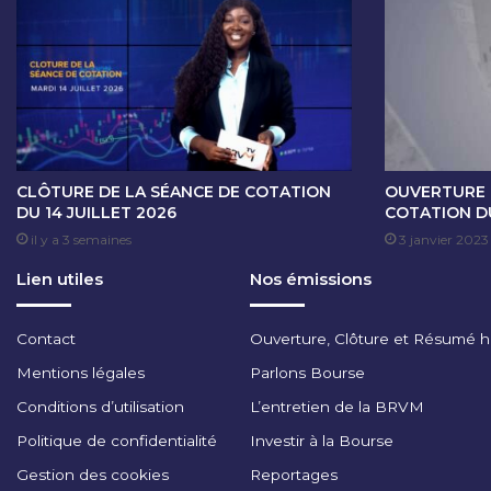
E
C
O
T
A
T
I
O
N
CLÔTURE DE LA SÉANCE DE COTATION
OUVERTURE 
D
DU 14 JUILLET 2026
COTATION DU
U
il y a 3 semaines
3 janvier 2023
0
Lien utiles
Nos émissions
2
J
A
Contact
Ouverture, Clôture et Résumé 
N
V
Mentions légales
Parlons Bourse
I
Conditions d’utilisation
L’entretien de la BRVM
E
R
Politique de confidentialité
Investir à la Bourse
2
Gestion des cookies
Reportages
0