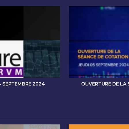
O
U
V
E
R
T
U
R
E
D
E
L
A
4 SEPTEMBRE 2024
OUVERTURE DE LA 
S
É
A
N
C
E
D