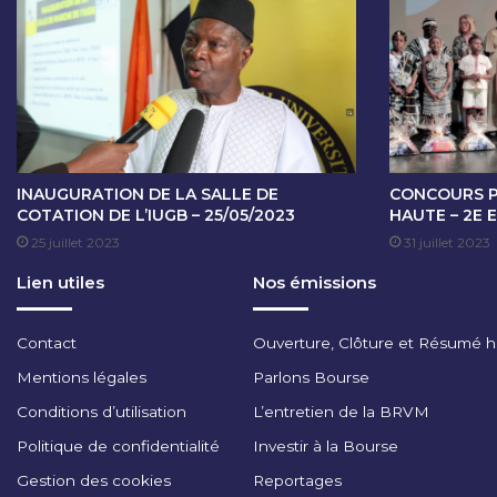
O
T
A
T
I
O
N
D
U
INAUGURATION DE LA SALLE DE
CONCOURS PL
0
COTATION DE L’IUGB – 25/05/2023
HAUTE – 2E E
4
25 juillet 2023
31 juillet 2023
S
Lien utiles
Nos émissions
E
P
T
Contact
Ouverture, Clôture et Résumé 
E
M
Mentions légales
Parlons Bourse
B
Conditions d’utilisation
L’entretien de la BRVM
R
E
Politique de confidentialité
Investir à la Bourse
2
Gestion des cookies
Reportages
0