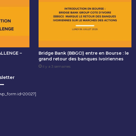
ALLENGE –
Bridge Bank (BBGCI) entre en Bourse : le
grand retour des banques ivoiriennes
il y a 3 semaines
letter
wp_form id=20027]
m