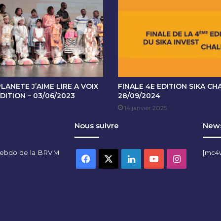
E
C
O
T
A
T
I
O
N
ANETE J’AIME LIRE A VOIX
FINALE 4E EDITION SIKA CH
D
DITION – 03/06/2023
28/09/2024
U
14 janvier 2025
0
Nous suivre
News
5
S
E
hebdo de la BRVM
[mc4
P
Facebook
X
Linkedin
YouTube
Instagra
T
E
M
B
R
E