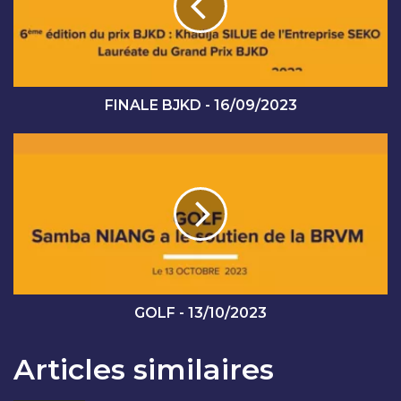
L
E
B
J
K
D
FINALE BJKD - 16/09/2023
-
1
G
6
O
/
L
0
F
9
-
/
1
2
3
0
/
2
1
3
0
GOLF - 13/10/2023
/
2
Articles similaires
0
2