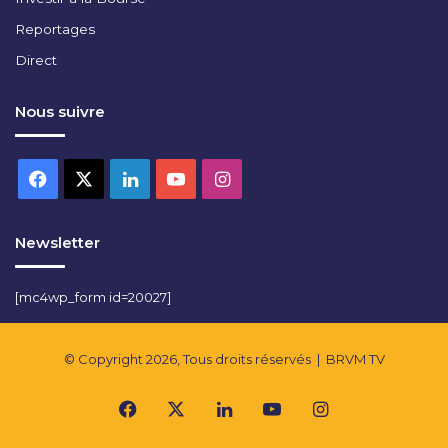
Reportages
Direct
Nous suivre
Facebook
X
Linkedin
YouTube
Instagram
Newsletter
[mc4wp_form id=20027]
© Copyright 2026, Tous droits réservés |
BRVM TV
Facebook
X
Linkedin
YouTube
Instagram