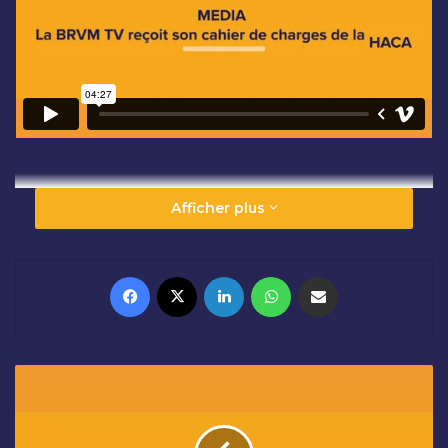
Afficher plus
Facebook
X
Linkedin
WhatsApp
Partager par email
F
I
N
A