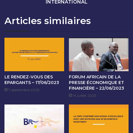
T
A
INTERNATIONAL
A
B
T
R
Articles similaires
I
V
O
M
N
F
D
A
U
C
1
E
7
A
M
L
A
'
I
E
LE RENDEZ-VOUS DES
FORUM AFRICAIN DE LA
2
V
EPARGANTS – 17/06/2023
PRESSE ÉCONOMIQUE ET
0
FINANCIÈRE – 22/06/2023
O
7 septembre 2023
2
L
14 juillet 2023
4
U
T
I
O
N
D