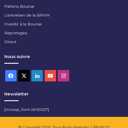
E
Parlons Bourse
C
O
L’entretien de la BRVM
N
Investir à la Bourse
O
Reportages
M
I
Direct
Q
U
Nous suivre
E
I
N
Facebook
X
Linkedin
YouTube
Instagram
T
E
R
N
Newsletter
A
T
[mc4wp_form id=20027]
I
O
N
© Copyright 2026, Tous droits réservés |
BRVM TV