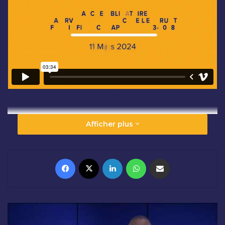
Afficher plus
Facebook
X
Linkedin
WhatsApp
Partager par email
O
U