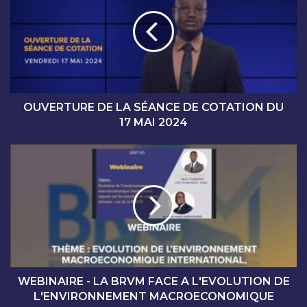
V
E
R
T
U
R
E
D
OUVERTURE DE LA SÉANCE DE COTATION DU
E
17 MAI 2024
L
A
W
S
E
É
B
A
I
N
N
C
A
E
I
D
R
E
E
C
-
WEBINAIRE - LA BRVM FACE A L'EVOLUTION DE
O
L
L'ENVIRONNEMENT MACROECONOMIQUE