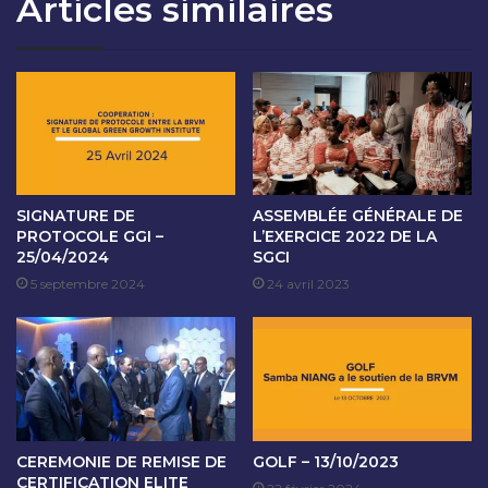
Articles similaires
R
I
O
V
I
E
T
R
S
S
D
I
E
T
L
A
A
I
F
R
SIGNATURE DE
ASSEMBLÉE GÉNÉRALE DE
E
E
PROTOCOLE GGI –
L’EXERCICE 2022 DE LA
M
25/04/2024
SGCI
S
M
D
5 septembre 2024
24 avril 2023
E
E
-
L
8
A
M
B
A
R
R
V
S
M
CEREMONIE DE REMISE DE
GOLF – 13/10/2023
2
-
CERTIFICATION ELITE
0
L