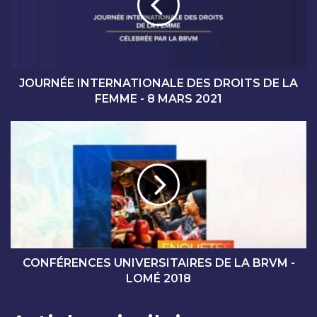
N
É
E
I
N
T
JOURNÉE INTERNATIONALE DES DROITS DE LA
E
FEMME - 8 MARS 2021
R
N
C
A
O
T
N
I
F
O
É
N
R
A
E
L
N
E
C
D
E
CONFÉRENCES UNIVERSITAIRES DE LA BRVM -
E
S
LOMÉ 2018
S
U
D
N