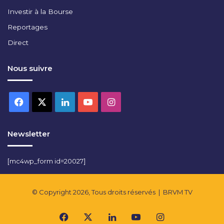
Investir à la Bourse
Reportages
Direct
Nous suivre
Facebook
X
Linkedin
YouTube
Instagram
Newsletter
[mc4wp_form id=20027]
© Copyright 2026, Tous droits réservés |
BRVM TV
Facebook
X
Linkedin
YouTube
Instagram