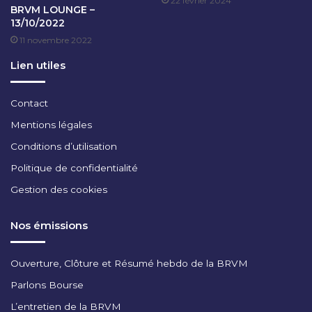
22 février 2024
BRVM LOUNGE –
2
O
13/10/2022
1
M
11 novembre 2022
É
2
Lien utiles
0
1
8
Contact
Mentions légales
Conditions d’utilisation
Politique de confidentialité
Gestion des cookies
Nos émissions
Ouverture, Clôture et Résumé hebdo de la BRVM
Parlons Bourse
L’entretien de la BRVM