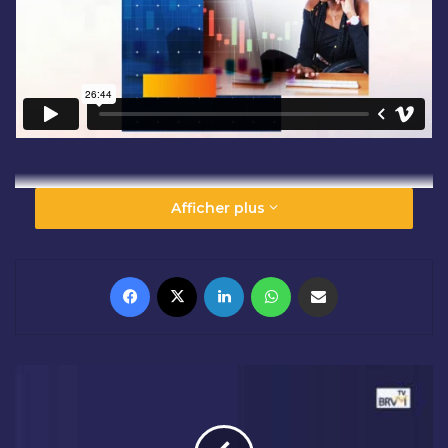
Afficher plus
Facebook
X
Linkedin
WhatsApp
Partager par email
J
O
U
R