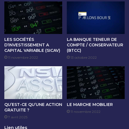
T
U
I
G
O
M
N
E
?
N
T
A
LES SOCIÉTÉS
LA BANQUE TENEUR DE
T
D’INVESTISSEMENT A
COMPTE / CONSERVATEUR
CAPITAL VARIABLE (SICAV)
(BTCC)
I
O
11 novembre 2022
13 octobre 2022
N
D
E
C
A
P
I
QU’EST-CE QU’UNE ACTION
LE MARCHE MOBILIER
T
GRATUITE ?
A
11 novembre 2022
7 avril 2025
L
?
Lien utiles