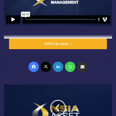
Afficher plus
Facebook
X
Linkedin
WhatsApp
Partager par email
Q
U
'
E
S
T