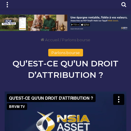
Menu
R
Accueil
/
Parlons bourse
Parlons bourse
QU’EST-CE QU’UN DROIT
D’ATTRIBUTION ?