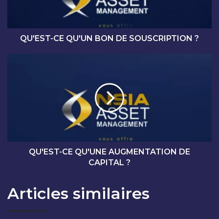
-
C
E
Q
QU'EST-CE QU'UN BON DE SOUSCRIPTION ?
U
'
Q
U
U
N
'
B
E
O
S
N
T
D
-
E
C
S
E
O
Q
QU'EST-CE QU'UNE AUGMENTATION DE
U
U
CAPITAL ?
S
'
C
U
Articles similaires
R
N
I
E
P
A