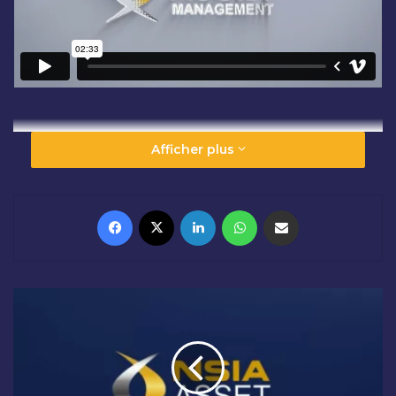
Afficher plus
Facebook
X
Linkedin
WhatsApp
Partager par email
Q
U
'
E
S
T