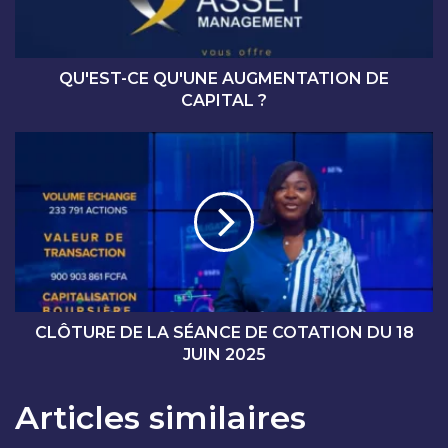
-
C
E
Q
QU'EST-CE QU'UNE AUGMENTATION DE
U
CAPITAL ?
'
U
C
N
L
E
Ô
A
T
U
U
G
R
M
E
E
D
N
E
T
L
CLÔTURE DE LA SÉANCE DE COTATION DU 18
A
A
JUIN 2025
T
S
I
É
Articles similaires
O
A
N
N