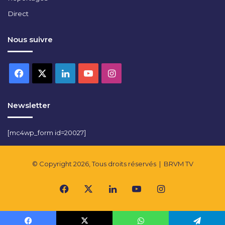
Direct
Nous suivre
Facebook
X
Linkedin
YouTube
Instagram
Newsletter
[mc4wp_form id=20027]
© Copyright 2026, Tous droits réservés |
BRVM TV
Facebook
X
Linkedin
YouTube
Instagram