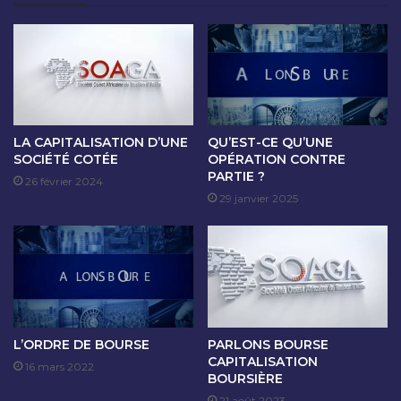
D
C
E
E
C
D
A
E
P
C
I
O
T
T
A
A
LA CAPITALISATION D’UNE
QU’EST-CE QU’UNE
L
T
SOCIÉTÉ COTÉE
OPÉRATION CONTRE
?
PARTIE ?
I
26 février 2024
O
29 janvier 2025
N
D
U
1
8
J
U
L’ORDRE DE BOURSE
PARLONS BOURSE
I
CAPITALISATION
N
16 mars 2022
BOURSIÈRE
2
21 août 2023