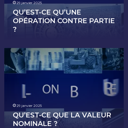
29 janvier 2025
O
P
QU’EST-CE QU’UNE
É
OPÉRATION CONTRE PARTIE
R
?
A
T
I
O
Q
N
U
C
’
O
E
N
S
T
T
R
-
E
C
P
E
A
Q
R
29 janvier 2025
U
T
QU’EST-CE QUE LA VALEUR
E
I
NOMINALE ?
L
E